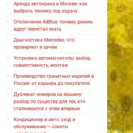
Аренда автокрана в Москве: как
выбрать технику под задачу
Отключение AdBlue: почему дизель
вдруг перестал ехать
Диагностика Mercedes: что
проверяют и зачем
Установка автомагнитолы: выбор,
совместимость, монтаж
Производство гранитных изделий в
России: от карьера до покупателя
Дубликат номеров на машину:
разбор по существу для тех, кто
сталкивается с этим впервые
Кондиционер в авто: уход и
обслуживание — советы