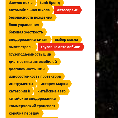
daewoo nexia
tank бренд
автомобильная школа
автосервис
безопасность вождения
блок управления
боковая жесткость
внедорожники китая
выбор масла
вылет стрелы
грузовые автомобили
грузоподъемность шин
диагностика автомобилей
долговечность шин
износостойкость протектора
инструменты
история марки
категория b
китайские авто
китайские внедорожники
коммерческий транспорт
коробка передач