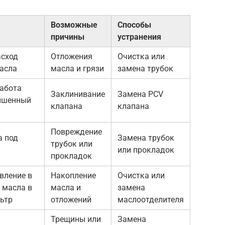
Возможные
Способы
причины
устранения
сход
Отложения
Очистка или
масла
масла и грязи
замена трубок
абота
Заклинивание
Замена PCV
вышенный
клапана
клапана
Повреждение
а под
Замена трубок
трубок или
или прокладок
прокладок
вление в
Накопление
Очистка или
 масла в
масла и
замена
ьтр
отложений
маслоотделителя
Трещины или
Замена