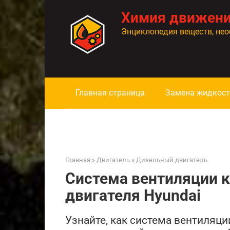
Перейти
Химия движен
к
контенту
Энциклопедия веществ, нео
Главная страница
Замена жидкост
Главная
»
Двигатель
»
Дизельный двигатель
Система вентиляции к
двигателя Hyundai
Узнайте, как система вентиляци