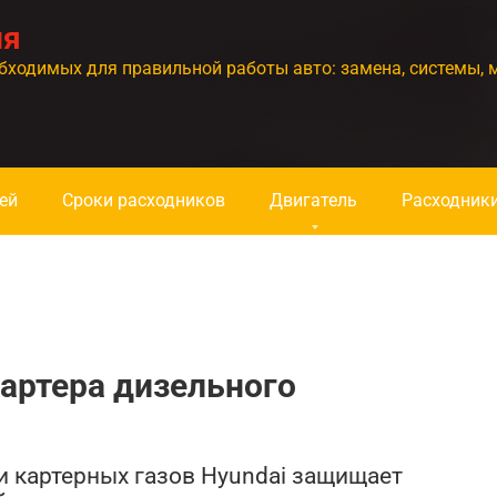
ия
бходимых для правильной работы авто: замена, системы, 
ей
Сроки расходников
Двигатель
Расходник
артера дизельного
и картерных газов Hyundai защищает