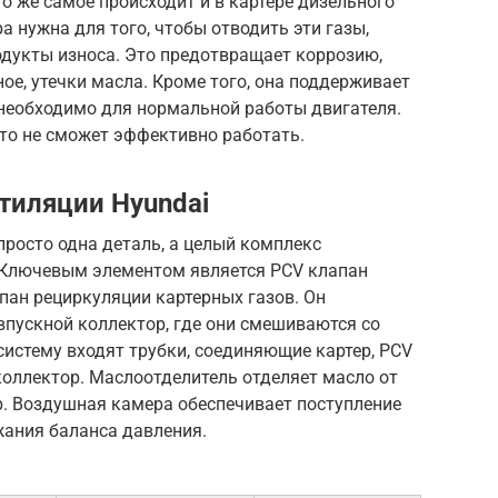
о же самое происходит и в картере дизельного
а нужна для того, чтобы отводить эти газы,
одукты износа. Это предотвращает коррозию,
ое, утечки масла. Кроме того, она поддерживает
 необходимо для нормальной работы двигателя.
сто не сможет эффективно работать.
тиляции Hyundai
просто одна деталь, а целый комплекс
 Ключевым элементом является PCV клапан
клапан рециркуляции картерных газов. Он
 впускной коллектор, где они смешиваются со
систему входят трубки, соединяющие картер, PCV
коллектор. Маслоотделитель отделяет масло от
ер. Воздушная камера обеспечивает поступление
жания баланса давления.