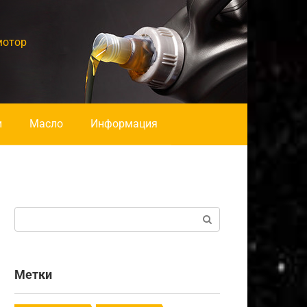
мотор
и
Масло
Информация
Поиск:
Метки