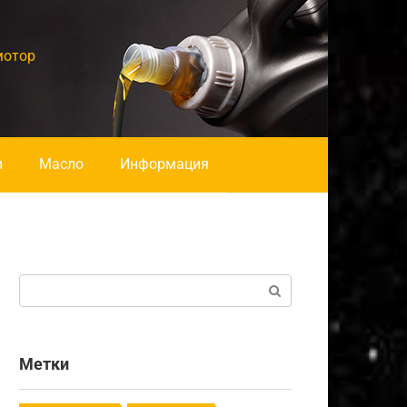
мотор
и
Масло
Информация
Поиск:
Метки