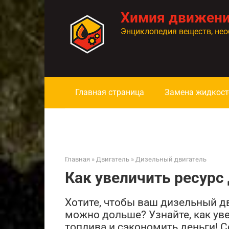
Перейти
Химия движен
к
контенту
Энциклопедия веществ, нео
Главная страница
Замена жидкост
Главная
»
Двигатель
»
Дизельный двигатель
Как увеличить ресурс
Хотите, чтобы ваш дизельный д
можно дольше? Узнайте, как уве
топлива и сэкономить деньги! С