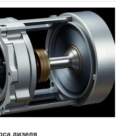
рса дизеля