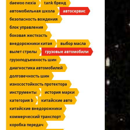
daewoo nexia
tank бренд
автомобильная школа
автосервис
безопасность вождения
блок управления
боковая жесткость
внедорожники китая
выбор масла
вылет стрелы
грузовые автомобили
грузоподъемность шин
диагностика автомобилей
долговечность шин
износостойкость протектора
инструменты
история марки
категория b
китайские авто
китайские внедорожники
коммерческий транспорт
коробка передач