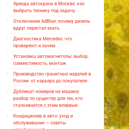
Аренда автокрана в Москве: как
выбрать технику под задачу
Отключение AdBlue: почему дизель
вдруг перестал ехать
Диагностика Mercedes: что
проверяют и зачем
Установка автомагнитолы: выбор,
совместимость, монтаж
Производство гранитных изделий в
России: от карьера до покупателя
Дубликат номеров на машину:
разбор по существу для тех, кто
сталкивается с этим впервые
Кондиционер в авто: уход и
обслуживание — советы