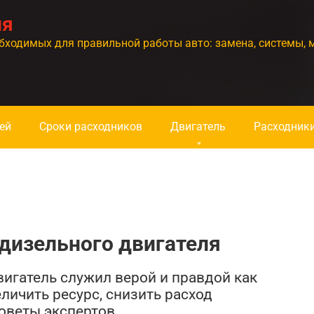
ия
бходимых для правильной работы авто: замена, системы, 
ей
Сроки расходников
Двигатель
Расходник
 дизельного двигателя
вигатель служил верой и правдой как
личить ресурс, снизить расход
оветы экспертов.