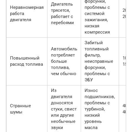
форсунки,
Двигатель
Неравномерная
проблемы с
трясется,
2000
работа
системой
работает с
2000
двигателя
зажигания,
перебоями
низкая
компрессия
Забитый
Автомобиль
топливный
потребляет
фильтр,
Повышенный
1000
больше
неисправные
расход топлива
1500
топлива,
форсунки,
чем обычно
проблемы с
ЭБУ
Из
Износ
двигателя
подшипников,
доносятся
проблемы с
Странные
4000
стуки, свист
турбиной,
шумы
4000
или другие
низкий
необычные
уровень
звуки
масла