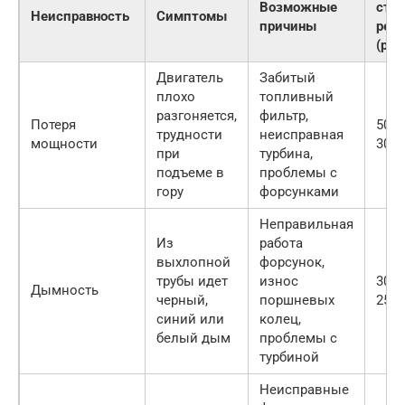
Возможные
сто
Неисправность
Симптомы
причины
рем
(руб
Двигатель
Забитый
плохо
топливный
разгоняется,
фильтр,
Потеря
5000
трудности
неисправная
мощности
3000
при
турбина,
подъеме в
проблемы с
гору
форсунками
Неправильная
Из
работа
выхлопной
форсунок,
трубы идет
износ
3000
Дымность
черный,
поршневых
2500
синий или
колец,
белый дым
проблемы с
турбиной
Неисправные