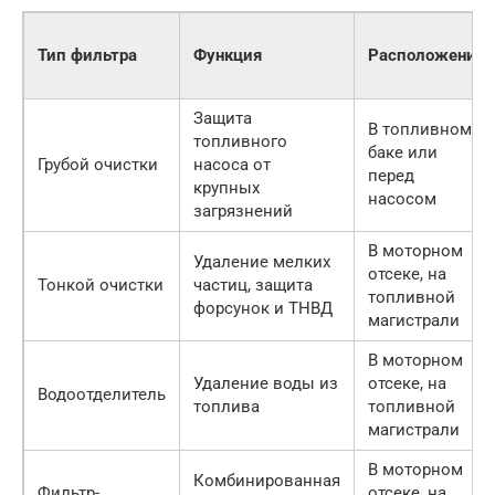
Тип фильтра
Функция
Расположение
Защита
В топливном
топливного
баке или
Грубой очистки
насоса от
перед
крупных
насосом
загрязнений
В моторном
Удаление мелких
отсеке, на
Тонкой очистки
частиц, защита
топливной
форсунок и ТНВД
магистрали
В моторном
Удаление воды из
отсеке, на
Водоотделитель
топлива
топливной
магистрали
В моторном
Комбинированная
Фильтр-
отсеке, на