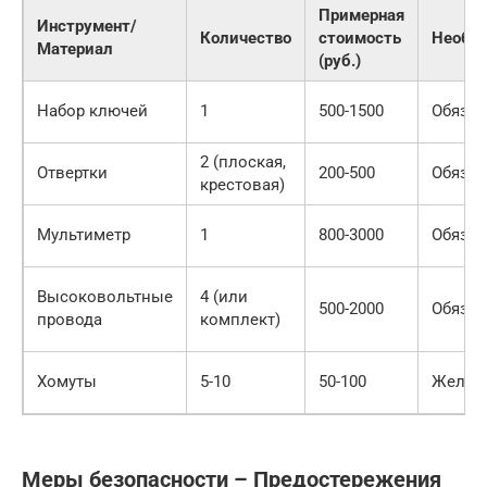
Примерная
Инструмент/
Количество
стоимость
Необх
Материал
(руб.)
Набор ключей
1
500-1500
Обязат
2 (плоская,
Отвертки
200-500
Обязат
крестовая)
Мультиметр
1
800-3000
Обязат
Высоковольтные
4 (или
500-2000
Обязат
провода
комплект)
Хомуты
5-10
50-100
Желат
Меры безопасности – Предостережения