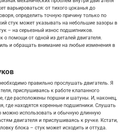
 признак механических проблем внутри двигателя
ет варьироваться: от тихого цоканья до
говоря, определить точную причину только по
хий стук может указывать на небольшие зазоры в
тук – на серьезный износ подшипников.
к о помощи от одной из деталей двигателя.
иль и обращать внимание на любые изменения в
уков
необходимо правильно прослушать двигатель. Я
ателя, прислушиваясь к работе клапанного
е, где расположены поршни и шатуны. И, наконец,
, где находятся коренные подшипники. Слушать
но можно использовать и обычную длинную
стям двигателя и прислушиваясь к ручке. Кстати,
ловку блока – стук может исходить и оттуда.