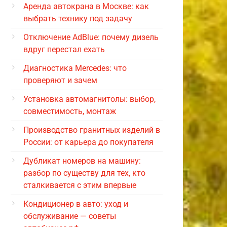
Аренда автокрана в Москве: как
выбрать технику под задачу
Отключение AdBlue: почему дизель
вдруг перестал ехать
Диагностика Mercedes: что
проверяют и зачем
Установка автомагнитолы: выбор,
совместимость, монтаж
Производство гранитных изделий в
России: от карьера до покупателя
Дубликат номеров на машину:
разбор по существу для тех, кто
сталкивается с этим впервые
Кондиционер в авто: уход и
обслуживание — советы