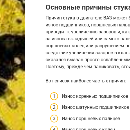
Основные причины стука
Причин стука в двигателе ВАЗ может
износ подшипников, поршневых пальц
приводит к увеличению зазоров и, как
за износа вкладышей или самого пал
поршневых колец или разрушением пор
следствие увеличения зазоров в клап
оказался вызван просто ослабленны
Поэтому, прежде чем паниковать, сто
Вот список наиболее частых причин:
Износ коренных подшипников 
Износ шатунных подшипников
Износ поршневых пальцев
Износ поршневых колец