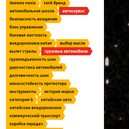
daewoo nexia
tank бренд
автомобильная школа
автосервис
безопасность вождения
блок управления
боковая жесткость
внедорожники китая
выбор масла
вылет стрелы
грузовые автомобили
грузоподъемность шин
диагностика автомобилей
долговечность шин
износостойкость протектора
инструменты
история марки
категория b
китайские авто
китайские внедорожники
коммерческий транспорт
коробка передач