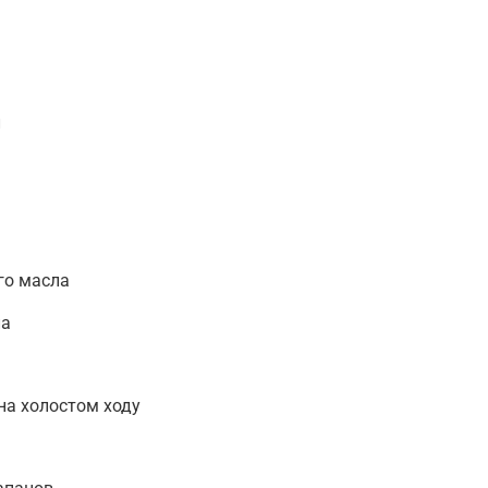
л
го масла
ла
на холостом ходу