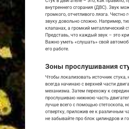
Стук в двигателе – это, как правило,
внутреннего сгорания (ДВС). Звук мож
громкого, отчетливого лязга. Честно 
звуку довольно сложно. Например, ти
клапанах, а громкий металлический с
Представь, что каждый звук – это кри
Важно уметь «слушать» свой автомоб
его работе.
Зоны прослушивания ст
Чтобы локализовать источник стука, 
всегда начинаю с верхней части двиг
механизма. Затем перехожу к середин
прослушиваю нижнюю часть двигателя
лучше всего с помощью стетоскопа, 
отвертку, приложив ее к различным ча
не забывайте про блок цилиндров и го