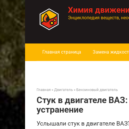
Перейти
Химия движен
к
контенту
Энциклопедия веществ, нео
Главная страница
Замена жидкост
Главная
»
Двигатель
»
Бензиновый двигатель
Стук в двигателе ВАЗ:
устранение
Услышали стук в двигателе ВАЗ