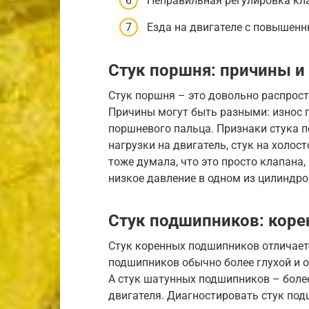
Неправильная регулировка кл
Езда на двигателе с повышен
Стук поршня: причины и
Стук поршня – это довольно распрос
Причины могут быть разными: износ 
поршневого пальца. Признаки стука п
нагрузки на двигатель, стук на холос
тоже думала, что это просто клапана
низкое давление в одном из цилиндро
Стук подшипников: кор
Стук коренных подшипников отличает
подшипников обычно более глухой и о
А стук шатунных подшипников – более
двигателя. Диагностировать стук п