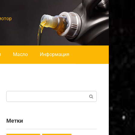
мотор
и
Масло
Информация
Поиск:
Метки