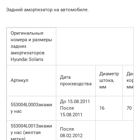
Задний амортизатор на автомобиле.
Оригинальные
номера и размеры
задних
амортизаторов
Hyundai Solaris
Диаметр
Диам
Дата
Артикул
штока,
корпу
производства
мм
мм
До 15.08.2011
553004L000Закажи
После
16
70
у нас
15.08.2011
553004L001Закажи
После
у нас (желтая
08.02.2012
метка)