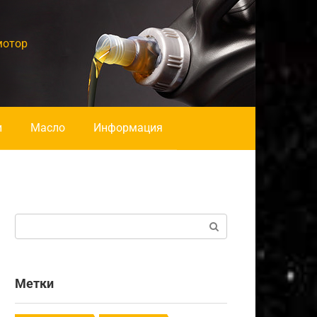
мотор
и
Масло
Информация
Поиск:
Метки