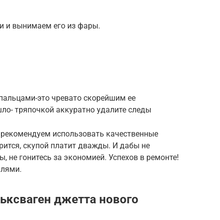
и и вынимаем его из фары.
 пальцами-это чревато скорейшим ее
шло- тряпочкой аккуратно удалите следы
о рекомендуем использовать качественные
ится, скупой платит дважды. И дабы не
 не гонитесь за экономией. Успехов в ремонте!
илями.
ьксваген джетта нового