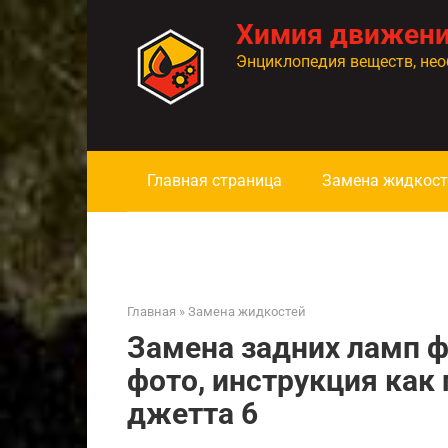
Перейти
Химия движен
к
контенту
Энциклопедия веществ, нео
Главная страница
Замена жидкост
Главная
»
Замена жидкостей
Замена задних ламп ф
фото, инструкция как
джетта 6