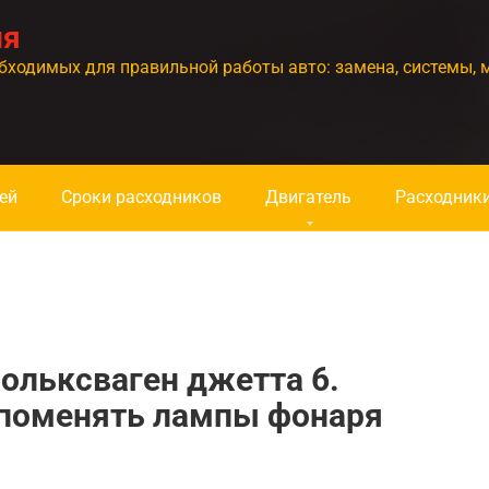
ия
бходимых для правильной работы авто: замена, системы, 
ей
Сроки расходников
Двигатель
Расходник
ольксваген джетта 6.
 поменять лампы фонаря