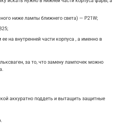
ку искать нужно в нижней части корпуса фары, а
ного ниже лампы ближнего света) — P21W;
825;
ее на внутренней части корпуса , а именно в
ьксваген, за то, что замену лампочек можно
а.
ткой аккуратно поддеть и вытащить защитные
.