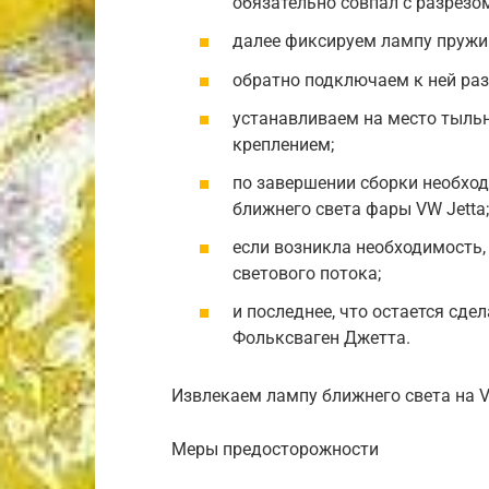
обязательно совпал с разрезо
далее фиксируем лампу пружи
обратно подключаем к ней раз
устанавливаем на место тыль
креплением;
по завершении сборки необход
ближнего света фары VW Jetta;
если возникла необходимость,
светового потока;
и последнее, что остается сде
Фольксваген Джетта.
Извлекаем лампу ближнего света на V
Меры предосторожности