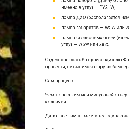
лампа поворота (данную лапоч
именно в углу) — PY21W;
лампа ДХО (располагается нем
лампа габаритов — W5W или 2
лампа стояночных огней (ищем 
углу) — W5W или 2825.
Отдельное спасибо производителю Фол
провести, не вынимая фару из бампер
Сам процесс:
Чем-то плоским или минусовой отвер
колпачки.
Далее все лампы меняются одинаково