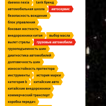
daewoo nexia
tank бренд
автомобильная школа
автосервис
безопасность вождения
блок управления
боковая жесткость
внедорожники китая
выбор масла
вылет стрелы
грузовые автомобили
грузоподъемность шин
диагностика автомобилей
долговечность шин
износостойкость протектора
инструменты
история марки
категория b
китайские авто
китайские внедорожники
коммерческий транспорт
коробка передач