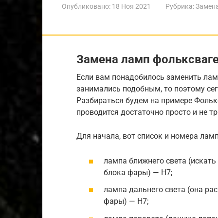
Опубликовано:
18 Ноя 2021
Рубрика:
Замен
Замена ламп фольксваген
Если вам понадобилось заменить ламп
занимались подобным, то поэтому се
Разбираться будем на примере Фолькс
проводится достаточно просто и не т
Для начала, вот список и номера лам
лампа ближнего света (искать 
блока фары) — H7;
лампа дальнего света (она рас
фары) — H7;