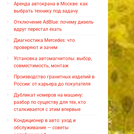
Аренда автокрана в Москве: как
выбрать технику под задачу
Отключение AdBlue: почему дизель
вдруг перестал ехать
Диагностика Mercedes: что
проверяют и зачем
Установка автомагнитолы: выбор,
совместимость, монтаж
Производство гранитных изделий в
России: от карьера до покупателя
Дубликат номеров на машину:
разбор по существу для тех, кто
сталкивается с этим впервые
Кондиционер в авто: уход и
обслуживание — советы