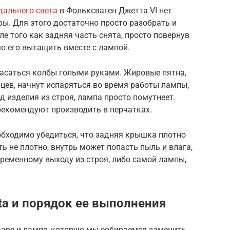
дальнего света
в Фольксваген Джетта VI нет
ы. Для этого достаточно просто разобрать и
ле того как задняя часть снята, просто повернув
мо его вытащить вместе с лампой.
касаться колбы голыми руками. Жировые пятна,
цев, начнут испаряться во время работы лампы,
 изделия из строя, лампа просто помутнеет.
рекомендуют производить в перчатках.
обходимо убедиться, что задняя крышка плотно
ть не плотно, внутрь может попасть пыль и влага,
ременному выходу из строя, либо самой лампы,
ta и порядок ее выполнения
фаре и лампе, которую мы собираемся заменить,