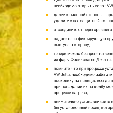
необходимо открыть капот VW 
далее с тыльной стороны фар
удалите с нее защитный колпак
отсоедините от перегоревшего
надавите на фиксирующую пру
выступа в сторону;
теперь можно беспрепятственн
из фары Фольксваген Джетта;
помните, что при процессе ус
VW Jetta, необходимо избегат
поскольку на пальцах всегда 
при попадании их на колбу мо
процессе нагрева;
внимательно устанавливайте н
бы установочный носик, котор