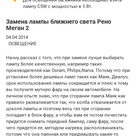
Для освещения багажника необходимо взять
лампу C5W с мощностью в 5 Вт.
Замена лампы ближнего света Рено
Меган 2
04.04.2014
ОСВЕЩЕНИЕ
Начну рассказ с того, что при замене лучше выбирать
лампу более качественную, например таких
производителей как Osram, Philips,Narva. Потому что при
установке более дешевых ламп таких как Маяк, Диалуч,
срок использования лампы сокращается и плюс к тому
вы получите мутную фару на своем автомобиле. На
личном опыте знаю, что при сгорании лампа Маяк как
правило разваливается так, что колба отваливается от
цоколя лампы и поэтому весь газ при сгорании
попадает в блок-фару, а чтобы вам ее потом почистить
придется снимать передний бампер, саму фару, после
чего придется ее, методом нагрева, располовинивать,
потому что она паенная или придумывать какие-то