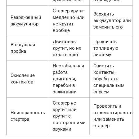
Стартер крутит
Зарядить
Разряженный
медленно или
аккумулятор или
аккумулятор
не крутит
заменить его
вообще
Двигатель
Прокачать
Воздушная
крутит, но не
топливную
пробка
схватывает
систему
Нестабильная
Очистить
работа
контакты,
Окисление
двигателя,
обработать
контактов
перебои в
специальным
зажигании
спреем
Стартер не
Проверить и
крутит или
Неисправность
отремонтировать
крутит с
стартера
или заменить
посторонними
стартер
звуками