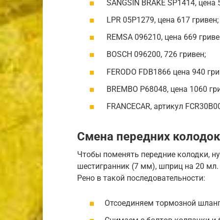
SANGSIN BRAKE SP1414, цена 5
LPR 05P1279, цена 617 гривен;
REMSA 096210, цена 669 гриве
BOSCH 096200, 726 гривен;
FERODO FDB1866 цена 940 гри
BREMBO P68048, цена 1060 гри
FRANCECAR, артикул FCR30B001
Смена передних колодок
Чтобы поменять передние колодки, ну
шестигранник (7 мм), шприц на 20 мл
Рено в такой последовательности:
Отсоединяем тормозной шланг