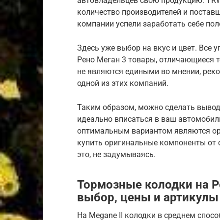
автовладельцев свою продукцию: TRW, 
количество производителей и постав
компании успели заработать себе по
Здесь уже выбор на вкус и цвет. Все
Рено Меган 3 товары, отличающиеся 
не являются едиными во мнении, рек
одной из этих компаний.
Таким образом, можно сделать вывод
идеально вписаться в ваш автомобиль.
оптимальным вариантом являются ор
купить оригинальные компоненты от 
это, не задумываясь.
Тормозные колодки на Ре
выбор, цены и артикулы
На Megane II колодки в среднем спосо