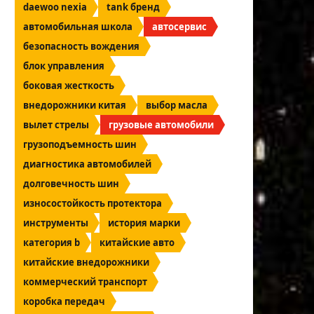
daewoo nexia
tank бренд
автомобильная школа
автосервис
безопасность вождения
блок управления
боковая жесткость
внедорожники китая
выбор масла
вылет стрелы
грузовые автомобили
грузоподъемность шин
диагностика автомобилей
долговечность шин
износостойкость протектора
инструменты
история марки
категория b
китайские авто
китайские внедорожники
коммерческий транспорт
коробка передач