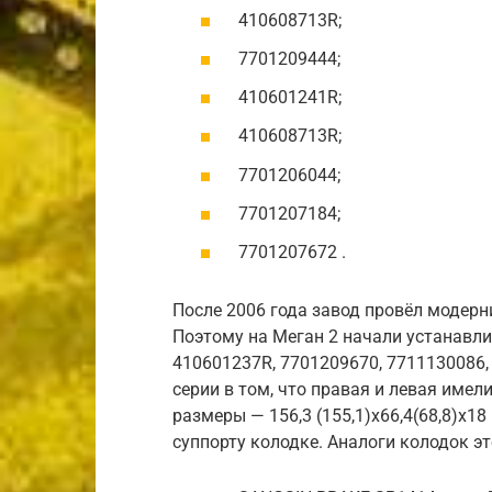
410608713R;
7701209444;
410601241R;
410608713R;
7701206044;
7701207184;
7701207672 .
После 2006 года завод провёл модерн
Поэтому на Меган 2 начали устанавл
410601237R, 7701209670, 7711130086,
серии в том, что правая и левая имел
размеры — 156,3 (155,1)х66,4(68,8)х1
суппорту колодке. Аналоги колодок э