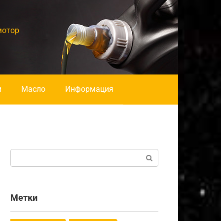
мотор
и
Масло
Информация
Поиск:
Метки