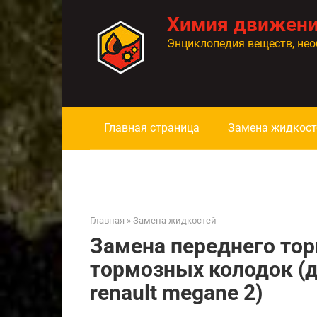
Перейти
Химия движен
к
контенту
Энциклопедия веществ, нео
Главная страница
Замена жидкост
Главная
»
Замена жидкостей
Замена переднего тор
тормозных колодок (
renault megane 2)