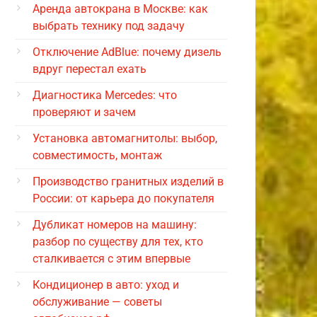
Аренда автокрана в Москве: как
выбрать технику под задачу
Отключение AdBlue: почему дизель
вдруг перестал ехать
Диагностика Mercedes: что
проверяют и зачем
Установка автомагнитолы: выбор,
совместимость, монтаж
Производство гранитных изделий в
России: от карьера до покупателя
Дубликат номеров на машину:
разбор по существу для тех, кто
сталкивается с этим впервые
Кондиционер в авто: уход и
обслуживание — советы