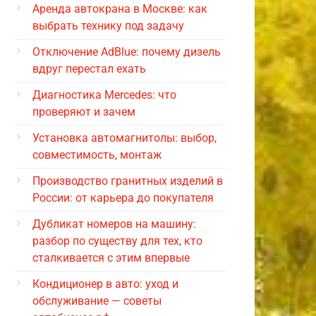
Аренда автокрана в Москве: как
выбрать технику под задачу
Отключение AdBlue: почему дизель
вдруг перестал ехать
Диагностика Mercedes: что
проверяют и зачем
Установка автомагнитолы: выбор,
совместимость, монтаж
Производство гранитных изделий в
России: от карьера до покупателя
Дубликат номеров на машину:
разбор по существу для тех, кто
сталкивается с этим впервые
Кондиционер в авто: уход и
обслуживание — советы