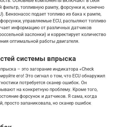
ность. Основные компоненты включают в себя
й фильтр, топливную рампу, форсунки и, конечно
). Бензонасос подает топливо из бака к рампе,
а форсунки, управляемые ECU, распыляют топливо
лучает информацию от различных датчиков
россельной заслонки) и корректирует количество
ния оптимальной работы двигателя.
остей системы впрыска
прыска – это загорание индикатора «Check
рируйте его! Это сигнал о том, что ECU обнаружил
гностики потребуется сканер ошибок. Он
зывают на конкретную проблему. Кроме того,
остояние форсунок и датчиков. Я сама, когда
й, просто запаниковала, но сканер ошибок