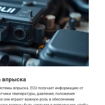
а впрыска
системы впрыска. ECU получает информацию от
атчики температуры, давления, положения
се они играют важную роль в обеспечении
унки должны быть чистыми и исправными, чтобы