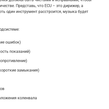
честве. Представь, что ECU – это дирижер, а
оть один инструмент расстроится, музыка будет
одсистеме:
чие ошибок)
ость показаний)
сопротивление)
 короткие замыкания)
тов
оложения коленвала