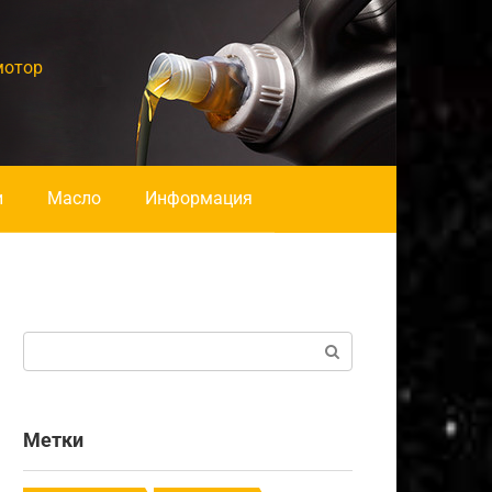
мотор
и
Масло
Информация
Поиск:
Метки