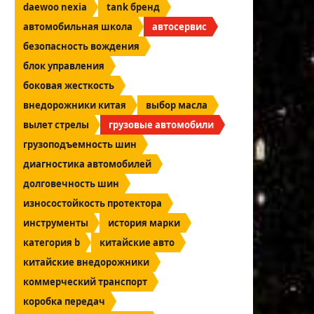
daewoo nexia
tank бренд
автомобильная школа
автосервис
безопасность вождения
блок управления
боковая жесткость
внедорожники китая
выбор масла
вылет стрелы
грузовые автомобили
грузоподъемность шин
диагностика автомобилей
долговечность шин
износостойкость протектора
инструменты
история марки
категория b
китайские авто
китайские внедорожники
коммерческий транспорт
коробка передач