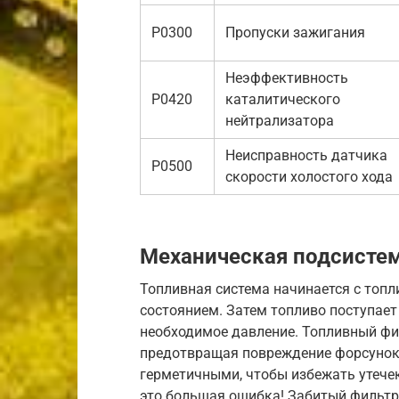
P0300
Пропуски зажигания
Неэффективность
P0420
каталитического
нейтрализатора
Неисправность датчика
P0500
скорости холостого хода
Механическая подсисте
Топливная система начинается с топли
состоянием. Затем топливо поступает
необходимое давление. Топливный фил
предотвращая повреждение форсунок
герметичными, чтобы избежать утечек
это большая ошибка! Забитый фильтр