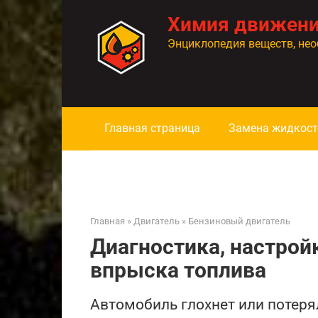
Перейти
Химия движен
к
контенту
Энциклопедия веществ, нео
Главная страница
Замена жидкост
Главная
»
Двигатель
»
Бензиновый двигатель
Диагностика, настрой
впрыска топлива
Автомобиль глохнет или потеря