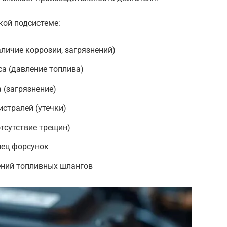
кой подсистеме:
аличие коррозии, загрязнений)
а (давление топлива)
 (загрязнение)
стралей (утечки)
тсутствие трещин)
лец форсунок
ений топливных шлангов