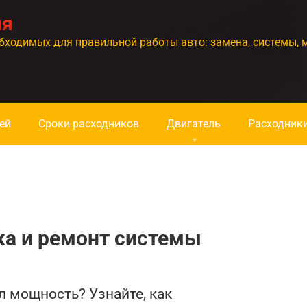
ия
бходимых для правильной работы авто: замена, системы, 
ей
Сроки расходников
Двигатель
Расходник
ка и ремонт системы
л мощность? Узнайте, как