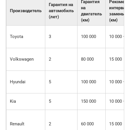
Гарантия
Рекомен
Гарантия на
на
интервал
Производитель
автомобиль
двигатель
замены м
(лет)
(км)
(км)
Toyota
3
100 000
10 000 — 1
Volkswagen
2
80 000
15 000
Hyundai
5
100 000
10 000 — 1
Kia
5
150 000
10 000 — 1
Renault
2
60 000
15 000