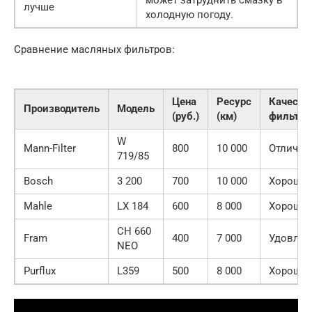
может затруднить смазку в
лучше
холодную погоду.
Сравнение масляных фильтров:
Цена
Ресурс
Качеств
Производитель
Модель
(руб.)
(км)
фильтра
W
Mann-Filter
800
10 000
Отлично
719/85
Bosch
3 200
700
10 000
Хороше
Mahle
LX 184
600
8 000
Хороше
CH 660
Fram
400
7 000
Удовлет
NEO
Purflux
L359
500
8 000
Хороше