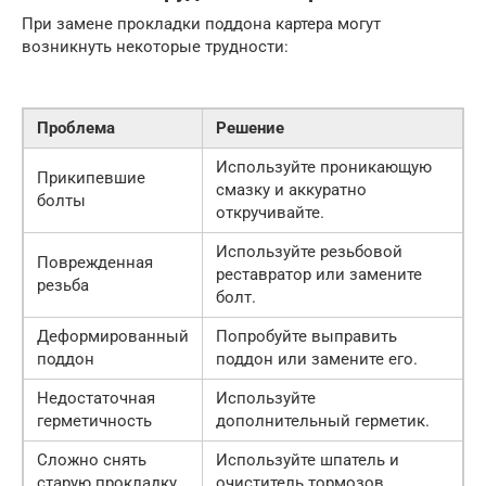
При замене прокладки поддона картера могут
возникнуть некоторые трудности:
Проблема
Решение
Используйте проникающую
Прикипевшие
смазку и аккуратно
болты
откручивайте.
Используйте резьбовой
Поврежденная
реставратор или замените
резьба
болт.
Деформированный
Попробуйте выправить
поддон
поддон или замените его.
Недостаточная
Используйте
герметичность
дополнительный герметик.
Сложно снять
Используйте шпатель и
старую прокладку
очиститель тормозов.