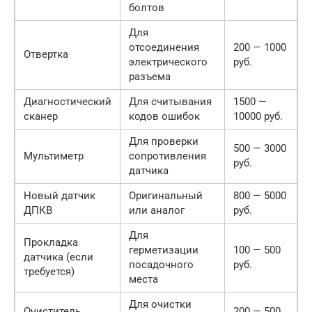
болтов
Для
отсоединения
200 — 1000
Отвертка
электрического
руб.
разъема
Диагностический
Для считывания
1500 —
сканер
кодов ошибок
10000 руб.
Для проверки
500 — 3000
Мультиметр
сопротивления
руб.
датчика
Новый датчик
Оригинальный
800 — 5000
ДПКВ
или аналог
руб.
Для
Прокладка
герметизации
100 — 500
датчика (если
посадочного
руб.
требуется)
места
Для очистки
Очиститель
200 — 500