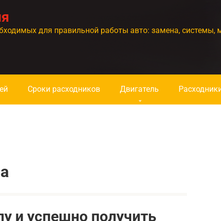
ия
бходимых для правильной работы авто: замена, системы, 
ей
Сроки расходников
Двигатель
Расходник
ла
у и успешно получить