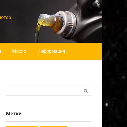
мотор
и
Масло
Информация
Поиск:
Метки