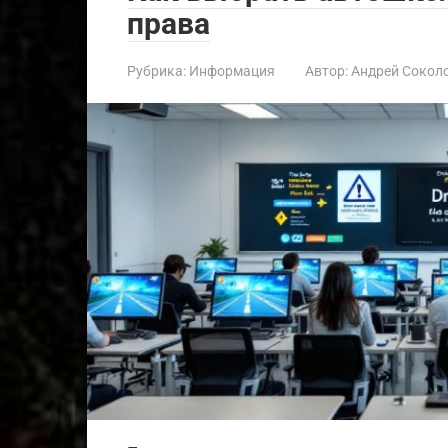
права
Рубрика:
Информация
Автор:
Андрей Сокол