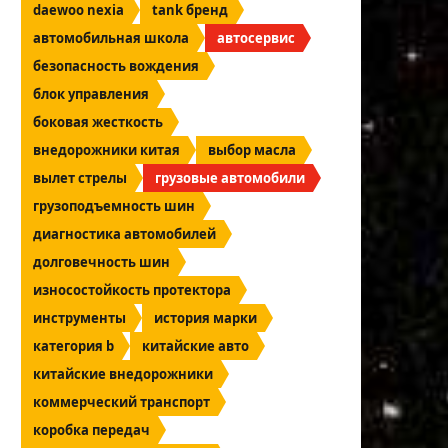
daewoo nexia
tank бренд
автомобильная школа
автосервис
безопасность вождения
блок управления
боковая жесткость
внедорожники китая
выбор масла
вылет стрелы
грузовые автомобили
грузоподъемность шин
диагностика автомобилей
долговечность шин
износостойкость протектора
инструменты
история марки
категория b
китайские авто
китайские внедорожники
коммерческий транспорт
коробка передач