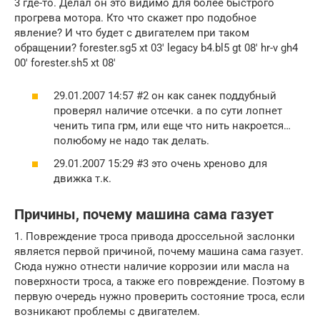
3 где-то. Делал он это видимо для более быстрого
прогрева мотора. Кто что скажет про подобное
явление? И что будет с двигателем при таком
обращении? forester.sg5 xt 03′ legacy b4.bl5 gt 08′ hr-v gh4
00′ forester.sh5 xt 08′
29.01.2007 14:57 #2 он как санек поддубный
проверял наличие отсечки. а по сути лопнет
ченить типа грм, или еще что нить накроется…
полюбому не надо так делать.
29.01.2007 15:29 #3 это очень хреново для
движка т.к.
Причины, почему машина сама газует
1. Повреждение троса привода дроссельной заслонки
является первой причиной, почему машина сама газует.
Сюда нужно отнести наличие коррозии или масла на
поверхности троса, а также его повреждение. Поэтому в
первую очередь нужно проверить состояние троса, если
возникают проблемы с двигателем.