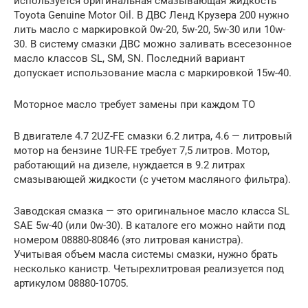
используется оригинальная смазывающая жидкость
Toyota Genuine Motor Oil. В ДВС Ленд Крузера 200 нужно
лить масло с маркировкой 0w-20, 5w-20, 5w-30 или 10w-
30. В систему смазки ДВС можно заливать всесезонное
масло классов SL, SM, SN. Последний вариант
допускает использование масла с маркировкой 15w-40.
Моторное масло требует замены при каждом ТО
В двигателе 4.7 2UZ-FE смазки 6.2 литра, 4.6 — литровый
мотор на бензине 1UR-FE требует 7,5 литров. Мотор,
работающий на дизеле, нуждается в 9.2 литрах
смазывающей жидкости (с учетом масляного фильтра).
Заводская смазка — это оригинальное масло класса SL
SAE 5w-40 (или 0w-30). В каталоге его можно найти под
номером 08880-80846 (это литровая канистра).
Учитывая объем масла системы смазки, нужно брать
несколько канистр. Четырехлитровая реализуется под
артикулом 08880-10705.