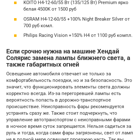
KOITO H4-12-60/55 Вт (135/125 Вт) Premium ярко
белая 4500K от 1500 руб
OSRAM H4-12-60/55 +100% Night Breaker Silver от
700 руб комл.
Philips Racing Vision +150% H4 от 1100 руб компл.
Если срочно нужна на машине Хендай
Солярис замена лампы ближнего света, а
также габаритных огней
Освещение автомобиля отвечает не только за
комфортабельность поездки, но и за безопасность. Это
значит, что функционировать элементы света должны
корректно всегда. Из-за перегоревшей лампы есть
вероятность попасть в дорожно-транспортное
происшествие. Неисправность фары рекомендуется
устранять сразу же. Также стоит подчеркнуть, что
управление автотранспортом с неисправными фарами
в ночное время суток запрещается. Нельзя садиться за
руль и тогда, когда сами фары загрязнены, свет от ламп
не в полной мере освещает проезжую часть. Так вы