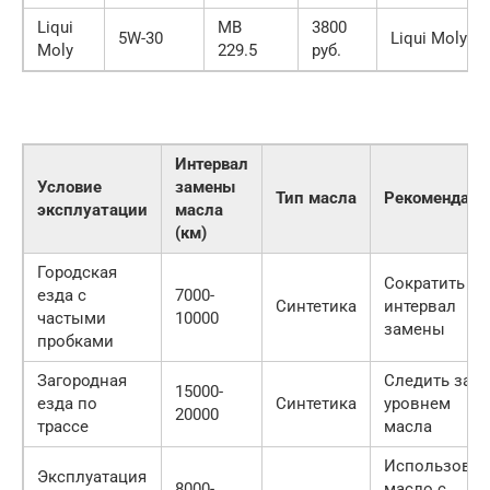
Liqui
MB
3800
5W-30
Liqui Moly
Moly
229.5
руб.
Интервал
Условие
замены
Тип масла
Рекомендаци
эксплуатации
масла
(км)
Городская
Сократить
езда с
7000-
Синтетика
интервал
частыми
10000
замены
пробками
Загородная
Следить за
15000-
езда по
Синтетика
уровнем
20000
трассе
масла
Использоват
Эксплуатация
8000-
масло с