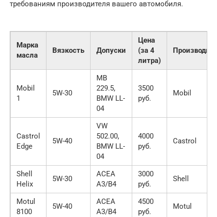
требованиям производителя вашего автомобиля.
Цена
Марка
Вязкость
Допуски
(за 4
Производит
масла
литра)
MB
Mobil
229.5,
3500
5W-30
Mobil
1
BMW LL-
руб.
04
VW
Castrol
502.00,
4000
5W-40
Castrol
Edge
BMW LL-
руб.
04
Shell
ACEA
3000
5W-30
Shell
Helix
A3/B4
руб.
Motul
ACEA
4500
5W-40
Motul
8100
A3/B4
руб.