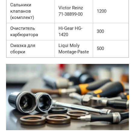
Сальники
Victor Reinz
клапанов
1200
71-38899-00
(комплект)
Очиститель
Hi-Gear HG-
300
карбюратора
1420
Смазка для
Liqui Moly
500
сборки
Montage-Paste