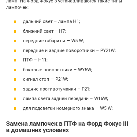
ламп. На Форд Фокус 3 устанавливаются такие типы
лампочек:
дальний свет – лампа H1;
ближний свет – H7;
передние габариты — W5 W;
передние и задние поворотники – PY21W;
ПТФ – H11;
боковые поворотники – WY5W;
сигнал стоп — P21W;
задние противотуманки – P21;
лампа света задней передачи – W16W;
для подсветки номерного знака — W5 W;
Замена лампочек в ПТФ на Форд Фокус III
в домашних условиях