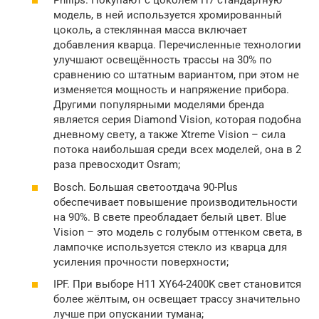
Philips. Покупают с цоколем H7 стандартную
модель, в ней используется хромированный
цоколь, а стеклянная масса включает
добавления кварца. Перечисленные технологии
улучшают освещённость трассы на 30% по
сравнению со штатным вариантом, при этом не
изменяется мощность и напряжение прибора.
Другими популярными моделями бренда
является серия Diamond Vision, которая подобна
дневному свету, а также Xtreme Vision – сила
потока наибольшая среди всех моделей, она в 2
раза превосходит Osram;
Bosch. Большая светоотдача 90-Plus
обеспечивает повышение производительности
на 90%. В свете преобладает белый цвет. Blue
Vision – это модель с голубым оттенком света, в
лампочке используется стекло из кварца для
усиления прочности поверхности;
IPF. При выборе H11 XY64-2400K свет становится
более жёлтым, он освещает трассу значительно
лучше при опускании тумана;