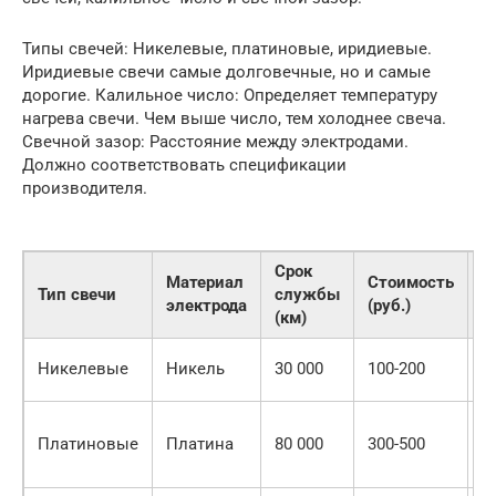
Типы свечей: Никелевые, платиновые, иридиевые.
Иридиевые свечи самые долговечные, но и самые
дорогие. Калильное число: Определяет температуру
нагрева свечи. Чем выше число, тем холоднее свеча.
Свечной зазор: Расстояние между электродами.
Должно соответствовать спецификации
производителя.
Срок
Материал
Стоимость
Тип свечи
службы
П
электрода
(руб.)
(км)
Б
Никелевые
Никель
30 000
100-200
а
А
Платиновые
Платина
80 000
300-500
с
к