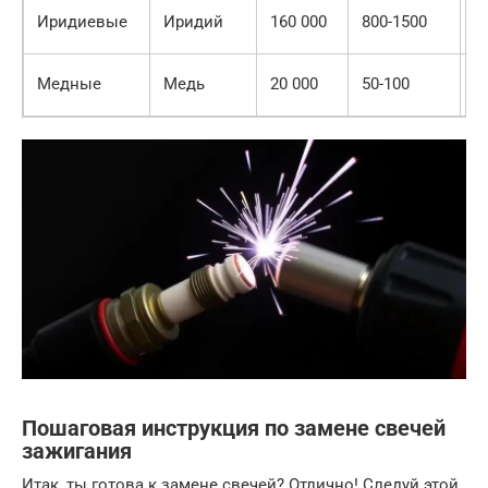
П
Иридиевые
Иридий
160 000
800-1500
а
С
Медные
Медь
20 000
50-100
а
Пошаговая инструкция по замене свечей
зажигания
Итак, ты готова к замене свечей? Отлично! Следуй этой