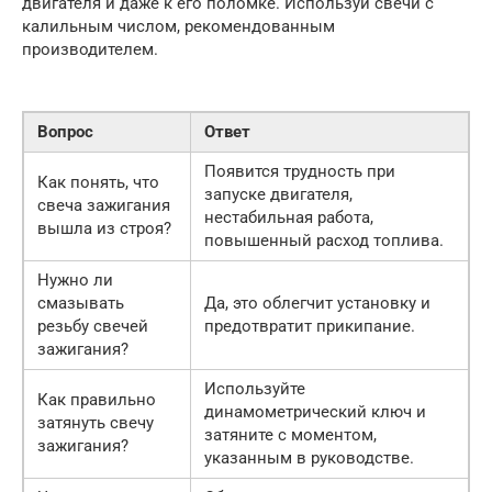
двигателя и даже к его поломке. Используй свечи с
калильным числом, рекомендованным
производителем.
Вопрос
Ответ
Появится трудность при
Как понять, что
запуске двигателя,
свеча зажигания
нестабильная работа,
вышла из строя?
повышенный расход топлива.
Нужно ли
смазывать
Да, это облегчит установку и
резьбу свечей
предотвратит прикипание.
зажигания?
Используйте
Как правильно
динамометрический ключ и
затянуть свечу
затяните с моментом,
зажигания?
указанным в руководстве.