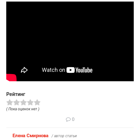
Рейтинг
( Пока оценок нет )
0
Елена Смирнова
/ автор статьи