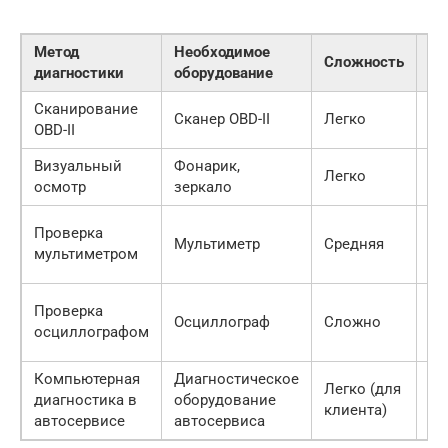
Метод
Необходимое
Сложность
То
диагностики
оборудование
Сканирование
Сканер OBD-II
Легко
Ср
OBD-II
Визуальный
Фонарик,
Легко
Ни
осмотр
зеркало
Проверка
Мультиметр
Средняя
Ср
мультиметром
Проверка
Осциллограф
Сложно
Вы
осциллографом
Компьютерная
Диагностическое
Легко (для
диагностика в
оборудование
Вы
клиента)
автосервисе
автосервиса