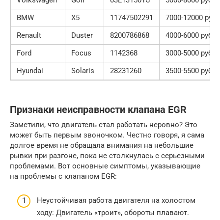
Volkswagen
Golf
03L131501C
5000-8000 руб.
BMW
X5
11747502291
7000-12000 руб.
Renault
Duster
8200786868
4000-6000 руб.
Ford
Focus
1142368
3000-5000 руб.
Hyundai
Solaris
28231260
3500-5500 руб.
Признаки неисправности клапана EGR
Заметили, что двигатель стал работать неровно? Это
может быть первым звоночком. Честно говоря, я сама
долгое время не обращала внимания на небольшие
рывки при разгоне, пока не столкнулась с серьезными
проблемами. Вот основные симптомы, указывающие
на проблемы с клапаном EGR:
Неустойчивая работа двигателя на холостом
ходу: Двигатель «троит», обороты плавают.