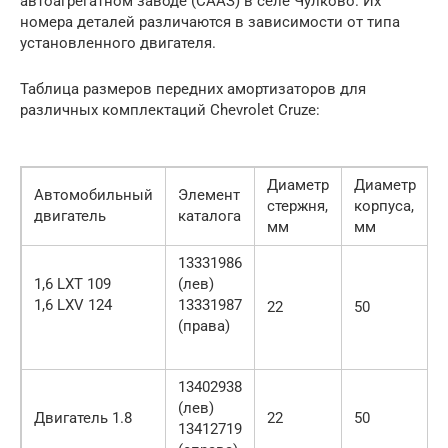
автоагрегатном заводе (СААЗ) в селе Чулково. Их
номера деталей различаются в зависимости от типа
установленного двигателя.
Таблица размеров передних амортизаторов для
различных комплектаций Chevrolet Cruze:
Диаметр
Диаметр
Автомобильный
Элемент
стержня,
корпуса,
двигатель
каталога
мм
мм
13331986
1,6 LXT 109
(лев)
1,6 LXV 124
13331987
22
50
(права)
13402938
(лев)
Двигатель 1.8
22
50
13412719