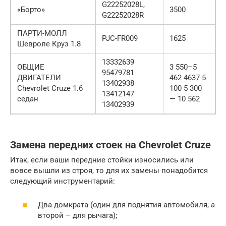
G22252028L,
«Борто»
3500
G22252028R
ПАРТИ-МОЛЛ
PJC-FR009
1625
Шевроле Круз 1.8
13332639
ОБЩИЕ
3 550–5
95479781
ДВИГАТЕЛИ
462 4637 5
13402938
Chevrolet Cruze 1.6
100 5 300
13412147
седан
— 10 562
13402939
Замена передних стоек на Chevrolet Cruze
Итак, если ваши передние стойки износились или
вовсе вышли из строя, то для их замены понадобится
следующий инструментарий:
Два домкрата (один для поднятия автомобиля, а
второй – для рычага);