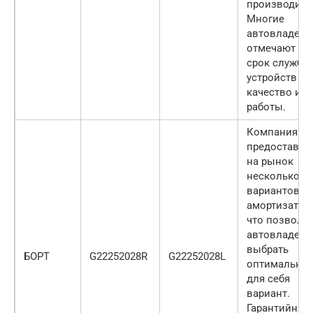
производите
Многие
автовладел
отмечают до
срок службы
устройств и
качество их
работы.
Компания
предоставля
на рынок
несколько
вариантов с
амортизатор
что позволя
автовладель
выбрать
БОРТ
G22252028R
G22252028L
оптимальны
для себя
вариант.
Гарантийный