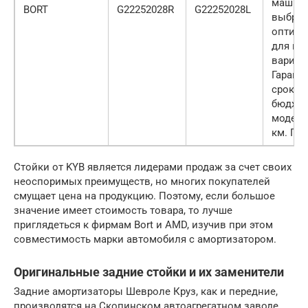
машин
BORT
G22252028R
G22252028L
выбрат
оптим
для не
вариан
Гарант
срок н
бюдже
модели
км. Про
Стойки от KYB является лидерами продаж за счет своих
неоспоримых преимуществ, но многих покупателей
смущает цена на продукцию. Поэтому, если большое
значение имеет стоимость товара, то лучше
приглядеться к фирмам Bort и AMD, изучив при этом
совместимость марки автомобиля с амортизатором.
Оригинальные задние стойки и их заменители
Задние амортизаторы Шевроле Круз, как и передние,
производятся на Скопинском автоагрегатном заводе