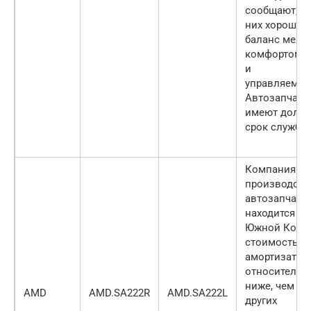
сообщают, чт
них хороший
баланс межд
комфортом 
и
управляемос
Автозапчаст
имеют долги
срок службы
Компания по
производств
автозапчаст
находится в
Южной Корее
стоимость
амортизатор
относительн
ниже, чем у
AMD
AMD.SA222R
AMD.SA222L
других