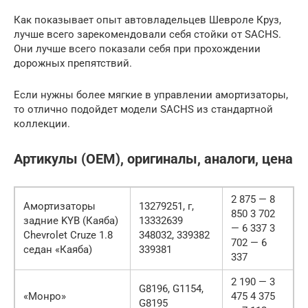
Как показывает опыт автовладельцев Шевроле Круз,
лучше всего зарекомендовали себя стойки от SACHS.
Они лучше всего показали себя при прохождении
дорожных препятствий.
Если нужны более мягкие в управлении амортизаторы,
то отлично подойдет модели SACHS из стандартной
коллекции.
Артикулы (OEM), оригиналы, аналоги, цена
2 875 — 8
Амортизаторы
13279251, г,
850 3 702
задние KYB (Каяба)
13332639
— 6 337 3
Chevrolet Cruze 1.8
348032, 339382
702 — 6
седан «Каяба)
339381
337
2 190 — 3
G8196, G1154,
«Монро»
475 4 375
G8195