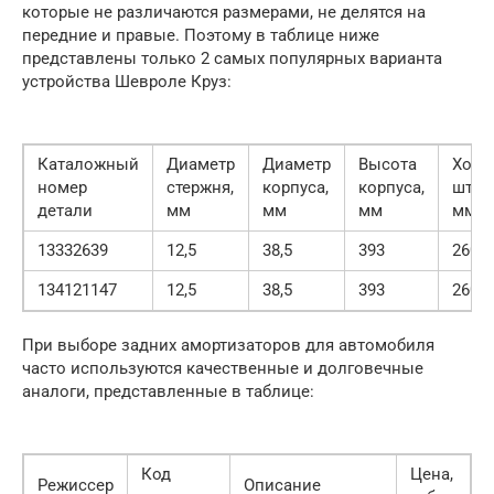
которые не различаются размерами, не делятся на
передние и правые. Поэтому в таблице ниже
представлены только 2 самых популярных варианта
устройства Шевроле Круз:
Каталожный
Диаметр
Диаметр
Высота
Ход
номер
стержня,
корпуса,
корпуса,
штан
детали
мм
мм
мм
мм
13332639
12,5
38,5
393
260
134121147
12,5
38,5
393
260
При выборе задних амортизаторов для автомобиля
часто используются качественные и долговечные
аналоги, представленные в таблице:
Код
Цена,
Режиссер
Описание