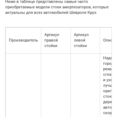
Ниже в таблице представлены самые часто
приобретаемые модели стоек амортизаторов, которые
актуальны для всех автомобилей Шевроле Круз:
Артикул
Артикул
Производитель
правой
левой
Описан
стойки
стойки
Надежн
городс
режим
сглажи
и ухаб
лучше
оригин
стоек.
держат
автомо
скорос