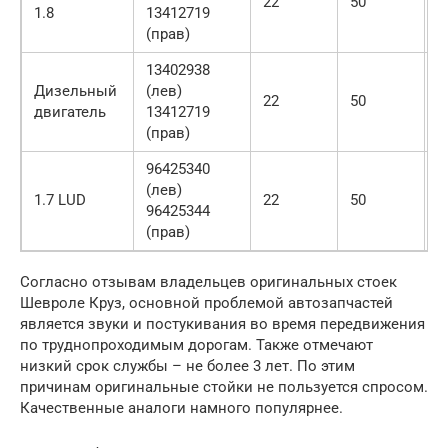
22
50
3
1.8
13412719
(прав)
13402938
Дизельный
(лев)
22
50
3
двигатель
13412719
(прав)
96425340
(лев)
1.7 LUD
22
50
3
96425344
(прав)
Согласно отзывам владельцев оригинальных стоек
Шевроле Круз, основной проблемой автозапчастей
является звуки и постукивания во время передвижения
по труднопроходимым дорогам. Также отмечают
низкий срок службы – не более 3 лет. По этим
причинам оригинальные стойки не пользуется спросом.
Качественные аналоги намного популярнее.