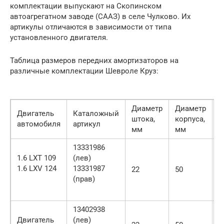
комплектации выпускают на Скопинском
автоагрегатном заводе (СААЗ) в селе Чулково. Их
артикулы отличаются в зависимости от типа
установленного двигателя.
Таблица размеров передних амортизаторов на
различные комплектации Шевроле Круз:
Диаметр
Диаметр
В
Двигатель
Каталожный
штока,
корпуса,
к
автомобиля
артикул
мм
мм
м
13331986
1.6 LXT 109
(лев)
1.6 LXV 124
13331987
22
50
3
(прав)
13402938
Двигатель
(лев)