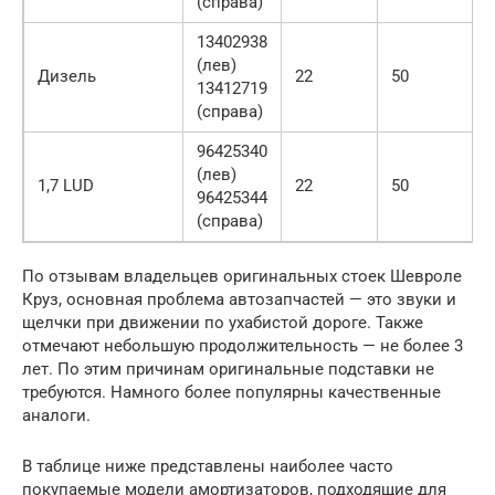
(справа)
13402938
(лев)
Дизель
22
50
13412719
(справа)
96425340
(лев)
1,7 LUD
22
50
96425344
(справа)
По отзывам владельцев оригинальных стоек Шевроле
Круз, основная проблема автозапчастей — это звуки и
щелчки при движении по ухабистой дороге. Также
отмечают небольшую продолжительность — не более 3
лет. По этим причинам оригинальные подставки не
требуются. Намного более популярны качественные
аналоги.
В таблице ниже представлены наиболее часто
покупаемые модели амортизаторов, подходящие для