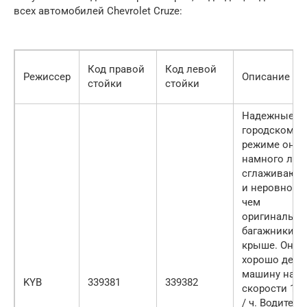
всех автомобилей Chevrolet Cruze:
Код правой
Код левой
Режиссер
Описание
стойки
стойки
Надежные, в
городском
режиме они
намного луч
сглаживают
и неровности
чем
оригинальн
багажники н
крыше. Они
хорошо держ
машину на
KYB
339381
339382
скорости 130
/ ч. Водители