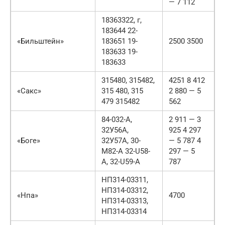
— 7 112
18363322, г,
183644 22-
«Бильштейн»
183651 19-
2500 3500
183633 19-
183633
315480, 315482,
4251 8 412
«Сакс»
315 480, 315
2 880 — 5
479 315482
562
84-032-А,
2 911 — 3
32У56А,
925 4 297
«Боге»
32У57А, 30-
— 5 787 4
М82-А 32-U58-
297 — 5
A, 32-U59-A
787
НП314-03311,
НП314-03312,
«Нпа»
4700
НП314-03313,
НП314-03314