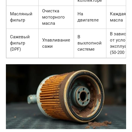
коллекторе
Очистка
Масляный
На
Каждая з
моторного
фильтр
двигателе
масла
масла
В зависим
Сажевый
В
Улавливание
от услови
фильтр
выхлопной
сажи
эксплуата
(DPF)
системе
(50-200 ты