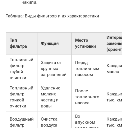
накипи.
Таблица: Виды фильтров и их характеристики
Интервал
Тип
Место
Функция
замены
фильтра
установки
(ориентир
Топливный
Защита от
Перед
фильтр
Каждая з
крупных
топливным
грубой
масла
загрязнений
насосом
очистки
Топливный
Удаление
После
фильтр
мелких
Каждые 10
топливного
тонкой
частиц и
тыс. км
насоса
очистки
воды
Во
Воздушный
Очистка
Каждые 15
впускном
фильтр
воздуха
тыс. км