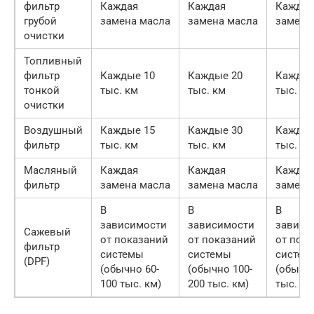
фильтр
Каждая
Каждая
Каждая
грубой
замена масла
замена масла
замена
очистки
Топливный
фильтр
Каждые 10
Каждые 20
Каждые
тонкой
тыс. км
тыс. км
тыс. км
очистки
Воздушный
Каждые 15
Каждые 30
Каждые
фильтр
тыс. км
тыс. км
тыс. км
Масляный
Каждая
Каждая
Каждая
фильтр
замена масла
замена масла
замена
В
В
В
зависимости
зависимости
зависи
Сажевый
от показаний
от показаний
от пок
фильтр
системы
системы
систем
(DPF)
(обычно 60-
(обычно 100-
(обычно
100 тыс. км)
200 тыс. км)
тыс. км