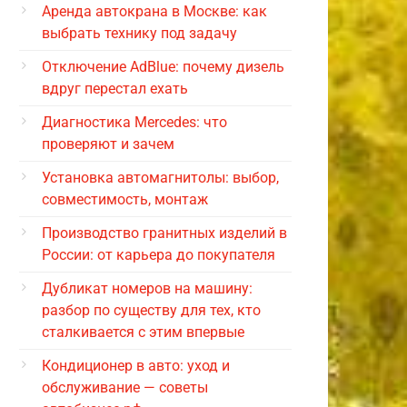
Аренда автокрана в Москве: как
выбрать технику под задачу
Отключение AdBlue: почему дизель
вдруг перестал ехать
Диагностика Mercedes: что
проверяют и зачем
Установка автомагнитолы: выбор,
совместимость, монтаж
Производство гранитных изделий в
России: от карьера до покупателя
Дубликат номеров на машину:
разбор по существу для тех, кто
сталкивается с этим впервые
Кондиционер в авто: уход и
обслуживание — советы