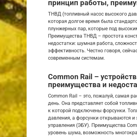
принцип работы, преиму
ТНВД (топливный насос высокого давл
которая долгое время была стандарто
плунжерных пар, которые под высоки
Преимущества ТНВД – простота констр
недостатки: шумная работа, сложност
эффективность. Честно говоря, сейча
современным системам.
Common Rail – устройств
преимущества и недост
Common Rail – это, пожалуй, самая р
день. Она представляет собой топлив
к которой подключены форсунки. Топ
давления, а форсунки открываются и
управления (ЭБУ). Преимущества Comm
уровень шума, возможность многокра