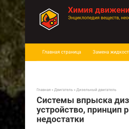
Перейти
Химия движен
к
контенту
Энциклопедия веществ, нео
Главная страница
Замена жидкост
Главная
»
Двигатель
»
Дизельный двигатель
Системы впрыска диз
устройство, принцип 
недостатки