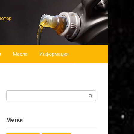
мотор
и
Масло
Информация
Поиск:
Метки