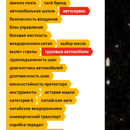
daewoo nexia
tank бренд
автомобильная школа
автосервис
безопасность вождения
блок управления
боковая жесткость
внедорожники китая
выбор масла
вылет стрелы
грузовые автомобили
грузоподъемность шин
диагностика автомобилей
долговечность шин
износостойкость протектора
инструменты
история марки
категория b
китайские авто
китайские внедорожники
коммерческий транспорт
коробка передач