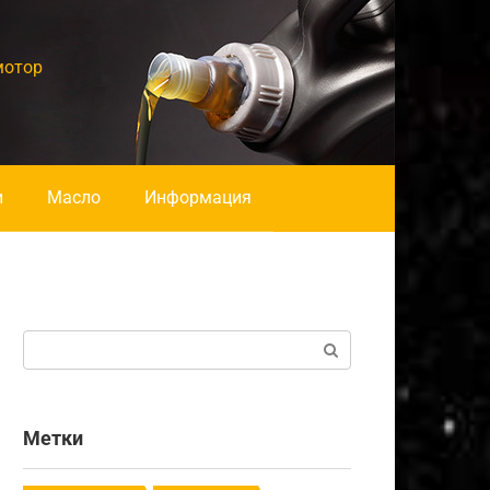
мотор
и
Масло
Информация
Поиск:
Метки