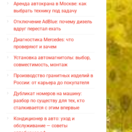
Аренда автокрана в Москве: как
выбрать технику под задачу
Отключение AdBlue: почему дизель
вдруг перестал ехать
Диагностика Mercedes: что
проверяют и зачем
Установка автомагнитолы: выбор,
совместимость, монтаж
Производство гранитных изделий в
России: от карьера до покупателя
Дубликат номеров на машину:
разбор по существу для тех, кто
сталкивается с этим впервые
Кондиционер в авто: уход и
обслуживание — советы