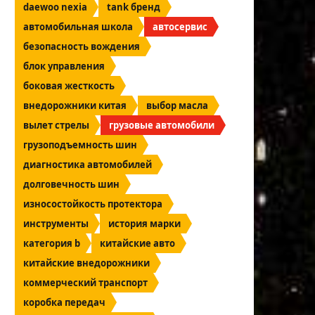
daewoo nexia
tank бренд
автомобильная школа
автосервис
безопасность вождения
блок управления
боковая жесткость
внедорожники китая
выбор масла
вылет стрелы
грузовые автомобили
грузоподъемность шин
диагностика автомобилей
долговечность шин
износостойкость протектора
инструменты
история марки
категория b
китайские авто
китайские внедорожники
коммерческий транспорт
коробка передач