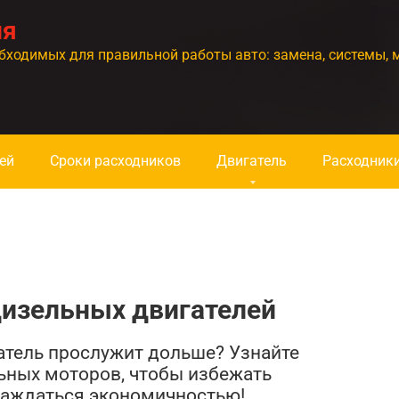
ия
бходимых для правильной работы авто: замена, системы, 
ей
Сроки расходников
Двигатель
Расходник
дизельных двигателей
атель прослужит дольше? Узнайте
ьных моторов, чтобы избежать
лаждаться экономичностью!