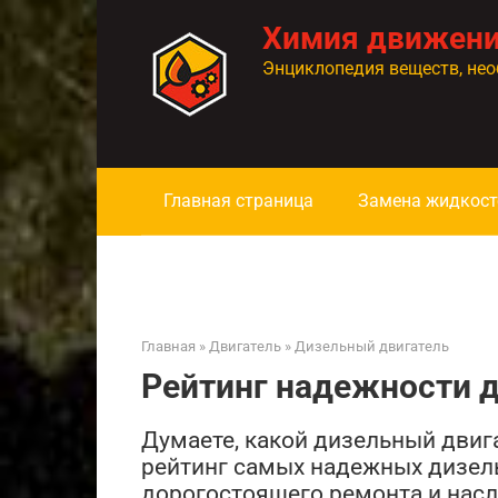
Перейти
Химия движен
к
контенту
Энциклопедия веществ, нео
Главная страница
Замена жидкост
Главная
»
Двигатель
»
Дизельный двигатель
Рейтинг надежности 
Думаете, какой дизельный двиг
рейтинг самых надежных дизел
дорогостоящего ремонта и нас