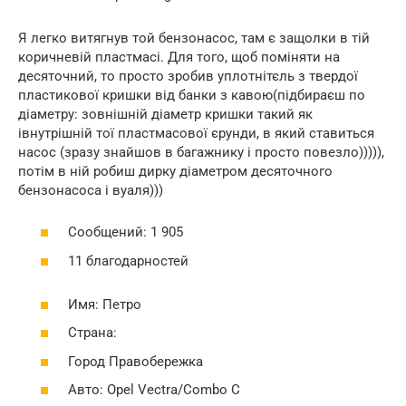
Я легко витягнув той бензонасос, там є защолки в тій
коричневій пластмасі. Для того, щоб поміняти на
десяточний, то просто зробив уплотнітєль з твердої
пластикової кришки від банки з кавою(підбираєш по
діаметру: зовнішній діаметр кришки такий як
івнутрішній тої пластмасової єрунди, в який ставиться
насос (зразу знайшов в багажнику і просто повезло))))),
потім в ній робиш дирку діаметром десяточного
бензонасоса і вуаля)))
Сообщений: 1 905
11 благодарностей
Имя: Петро
Страна:
Город Правобережка
Авто: Opel Vectra/Combo C