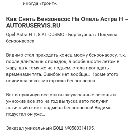
иногда «троит».
Как Снять Бензонасос На Опель Астра H ~
AUTORUSERVIS.RU
Opel Astra H 1, 8 АТ COSMO › Бортжурнал › Подмена
бензонасоса
Видимо стал приходить конец моему бензонасосу, т.к.
после длительных поездок, в особенности летом в
жару, да к тому же на подъем, стала пропадать
временами тяга. Ошибок нет вообще… Кроме этого
появился рокот моторчика бензонасоса.
Вот и прикинув все эти вышеуказанные резоны и
умножив все это на год выпуска авто получил
логичный ответ- подмена бензонасоса! Видимо
подустал он уже…
Заказал уникальный БОШ №0580314195.