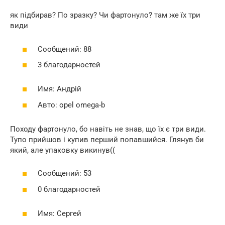
як підбирав? По зразку? Чи фартонуло? там же їх три
види
Сообщений: 88
3 благодарностей
Имя: Андрій
Авто: opel omega-b
Походу фартонуло, бо навіть не знав, що їх є три види.
Тупо прийшов і купив перший попавшийся. Глянув би
який, але упаковку викинув((
Сообщений: 53
0 благодарностей
Имя: Сергей