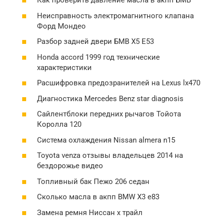
Как проверить давление масла в акпп БМВ
Неисправность электромагнитного клапана
Форд Мондео
Разбор задней двери БМВ Х5 Е53
Honda accord 1999 год технические
характеристики
Расшифровка предозранителей на Lexus lx470
Диагностика Mercedes Benz star diagnosis
Сайлентблоки передних рычагов Тойота
Королла 120
Система охлаждения Nissan almera n15
Toyota venza отзывы владельцев 2014 на
бездорожье видео
Топливный бак Пежо 206 седан
Сколько масла в акпп BMW X3 e83
Замена ремня Ниссан х трайл