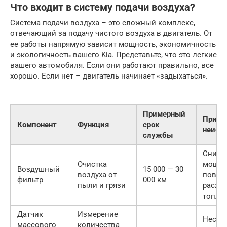
Что входит в систему подачи воздуха?
Система подачи воздуха – это сложный комплекс,
отвечающий за подачу чистого воздуха в двигатель. От
ее работы напрямую зависит мощность, экономичность
и экологичность вашего Kia. Представьте, что это легкие
вашего автомобиля. Если они работают правильно, все
хорошо. Если нет – двигатель начинает «задыхаться».
Примерный
Призн
Компонент
Функция
срок
неисп
службы
Сниже
Очистка
мощно
Воздушный
15 000 — 30
воздуха от
повы
фильтр
000 км
пыли и грязи
расход
топли
Датчик
Измерение
Неста
массового
количества