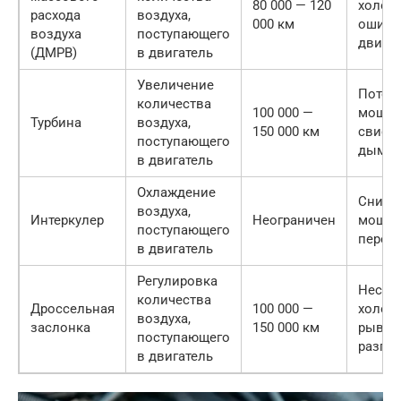
80 000 — 120
холост
расхода
воздуха,
000 км
ошибк
воздуха
поступающего
двигат
(ДМРВ)
в двигатель
Увеличение
Потер
количества
100 000 —
мощно
Турбина
воздуха,
150 000 км
свист,
поступающего
дымно
в двигатель
Охлаждение
Сниже
воздуха,
Интеркулер
Неограничен
мощно
поступающего
перегр
в двигатель
Регулировка
Неста
количества
Дроссельная
100 000 —
холост
воздуха,
заслонка
150 000 км
рывки
поступающего
разгон
в двигатель