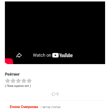
Рейтинг
( Пока оценок нет )
0
Елена Смирнова
/ автор статьи