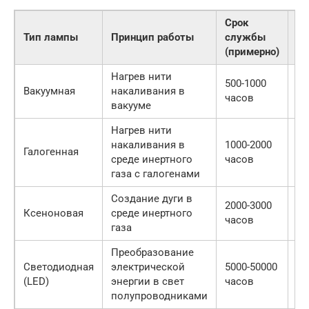
Срок
Тип лампы
Принцип работы
службы
Яр
(примерно)
Нагрев нити
500-1000
Вакуумная
накаливания в
Ни
часов
вакууме
Нагрев нити
накаливания в
1000-2000
Галогенная
Ср
среде инертного
часов
газа с галогенами
Создание дуги в
2000-3000
Ксеноновая
среде инертного
Вы
часов
газа
Преобразование
Светодиодная
электрической
5000-50000
Оч
(LED)
энергии в свет
часов
вы
полупроводниками