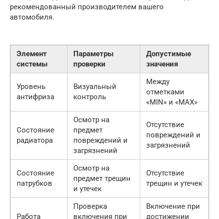
рекомендованный производителем вашего
автомобиля.
Элемент
Параметры
Допустимые
системы
проверки
значения
Между
Уровень
Визуальный
отметками
антифриза
контроль
«MIN» и «MAX»
Осмотр на
Отсутствие
Состояние
предмет
повреждений и
радиатора
повреждений и
загрязнений
загрязнений
Осмотр на
Состояние
Отсутствие
предмет трещин
патрубков
трещин и утечек
и утечек
Проверка
Включение при
Работа
включения при
достижении