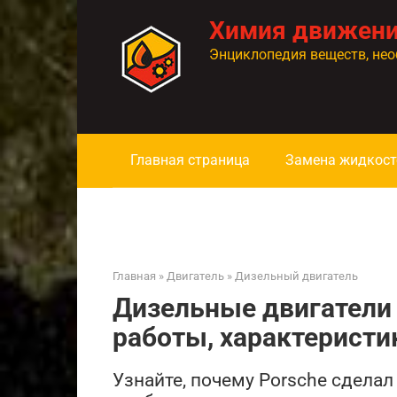
Перейти
Химия движен
к
контенту
Энциклопедия веществ, нео
Главная страница
Замена жидкост
Главная
»
Двигатель
»
Дизельный двигатель
Дизельные двигатели 
работы, характеристи
Узнайте, почему Porsche сделал 