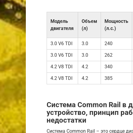
Модель
Объем
Мощность
двигателя
(л)
(л.с.)
3.0 V6 TDI
3.0
240
3.0 V6 TDI
3.0
262
4.2 V8 TDI
4.2
340
4.2 V8 TDI
4.2
385
Система Common Rail в д
устройство, принцип ра
недостатки
Система Common Rail – это сердце ди