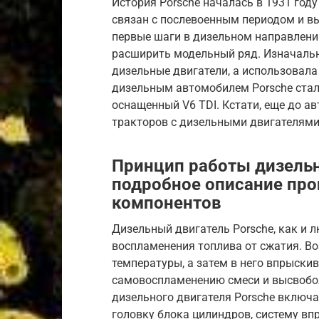
История Porsche началась в 1931 год
связан с послевоенным периодом и вы
первые шаги в дизельном направлении
расширить модельный ряд. Изначальн
дизельные двигатели, а использовала
дизельным автомобилем Porsche стал 
оснащенный V6 TDI. Кстати, еще до а
тракторов с дизельными двигателями,
Принцип работы дизельн
подробное описание про
компонентов
Дизельный двигатель Porsche, как и л
воспламенения топлива от сжатия. В
температуры, а затем в него впрыскив
самовоспламенению смеси и высвобо
дизельного двигателя Porsche включа
головку блока цилиндров, систему вп