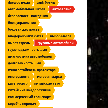
daewoo nexia
tank бренд
автомобильная школа
автосервис
безопасность вождения
блок управления
боковая жесткость
внедорожники китая
выбор масла
вылет стрелы
грузовые автомобили
грузоподъемность шин
диагностика автомобилей
долговечность шин
износостойкость протектора
инструменты
история марки
категория b
китайские авто
китайские внедорожники
коммерческий транспорт
коробка передач