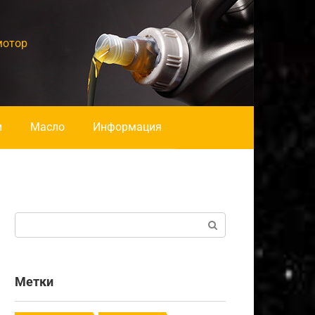
мотор
и
Масло
Информация
Поиск:
Метки