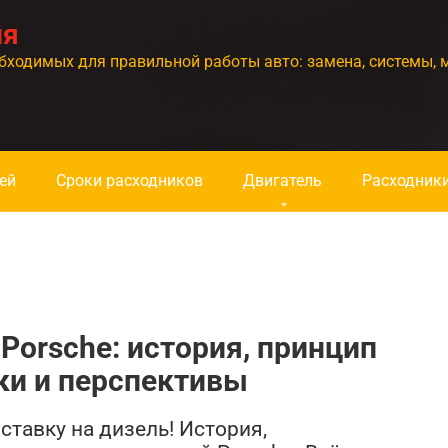
ия
бходимых для правильной работы авто: замена, системы, 
ей
Сроки расходников
Двигатель
Расходник
Porsche: история, принцип
ки и перспективы
ставку на дизель! История,