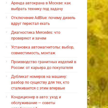
Аренда автокрана в Москве: как
выбрать технику под задачу
Отключение AdBlue: почему дизель
вдруг перестал ехать
Диагностика Mercedes: что
проверяют и зачем
Установка автомагнитолы: выбор,
совместимость, монтаж
Производство гранитных изделий в
России: от карьера до покупателя
Дубликат номеров на машину:
разбор по существу для тех, кто
сталкивается с этим впервые
Кондиционер в авто: уход и
обслуживание — советы