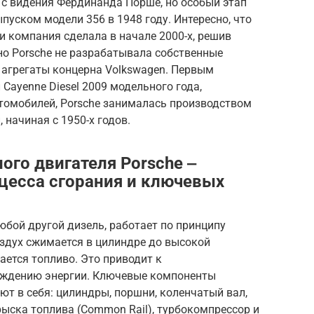
у с видения Фердинанда Порше, но особый этап
пуском модели 356 в 1948 году. Интересно, что
 компания сделала в начале 2000-х, решив
о Porsche не разрабатывала собственные
 агрегаты концерна Volkswagen. Первым
Cayenne Diesel 2009 модельного года,
втомобилей, Porsche занималась производством
 начиная с 1950-х годов.
ого двигателя Porsche ‒
цесса сгорания и ключевых
юбой другой дизель, работает по принципу
оздух сжимается в цилиндре до высокой
ается топливо. Это приводит к
ждению энергии. Ключевые компоненты
ют в себя: цилиндры, поршни, коленчатый вал,
рыска топлива (Common Rail), турбокомпрессор и