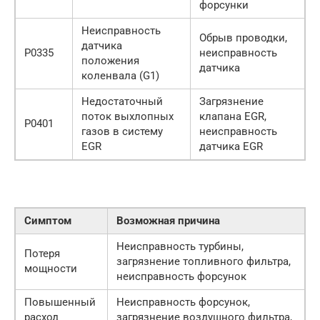
форсунки
Неисправность
Обрыв проводки,
датчика
P0335
неисправность
положения
датчика
коленвала (G1)
Недостаточный
Загрязнение
поток выхлопных
клапана EGR,
P0401
газов в систему
неисправность
EGR
датчика EGR
Симптом
Возможная причина
Неисправность турбины,
Потеря
загрязнение топливного фильтра,
мощности
неисправность форсунок
Повышенный
Неисправность форсунок,
расход
загрязнение воздушного фильтра,