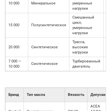
10 000
Минеральное
умеренные
Ст
нагрузки
Смешанный
цикл,
Ре
15 000
Полусинтетическое
умеренные
пр
нагрузки
Трасса,
Р
20 000
Синтетическое
высокие
ин
нагрузки
7 000 —
Турбированный
С
Синтетическое
10 000
двигатель
ин
Бренд
Тип масла
Вязкость
Допуски
ACEA