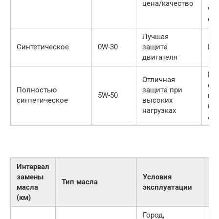
цена/качество
че
си
Лучшая
Синтетическое
0W-30
защита
Вы
двигателя
Мо
Отличная
сл
Полностью
защита при
5W-50
гу
синтетическое
высоких
не
нагрузках
дв
Интервал
замены
Условия
Ре
Тип масла
масла
эксплуатации
пр
(км)
Город,