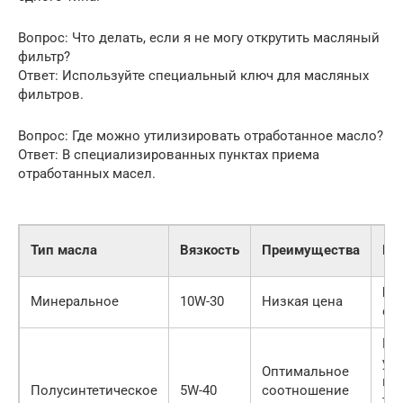
Вопрос: Что делать, если я не могу открутить масляный
фильтр?
Ответ: Используйте специальный ключ для масляных
фильтров.
Вопрос: Где можно утилизировать отработанное масло?
Ответ: В специализированных пунктах приема
отработанных масел.
Тип масла
Вязкость
Преимущества
Не
Бы
Минеральное
10W-30
Низкая цена
св
Ме
ус
Оптимальное
вы
Полусинтетическое
5W-40
соотношение
те