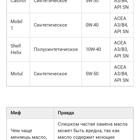
Castrol
Синтетическое
5W-30
A3/B4,
API SN
ACEA
Mobil
Синтетическое
0W-40
A3/B4,
1
API SN
ACEA
Shell
Полусинтетическое
10W-40
A3/B3,
Helix
API SN
ACEA
Motul
Синтетическое
5W-50
A3/B4,
API SN
Миф
Правда
Слишком частая замена масла
Чем чаще
может быть вредна, так как
меняешь масло,
масло содержит моющие