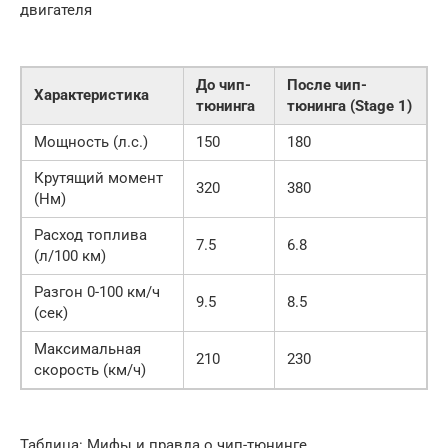
двигателя
До чип-
После чип-
Характеристика
тюнинга
тюнинга (Stage 1)
Мощность (л.с.)
150
180
Крутящий момент
320
380
(Нм)
Расход топлива
7.5
6.8
(л/100 км)
Разгон 0-100 км/ч
9.5
8.5
(сек)
Максимальная
210
230
скорость (км/ч)
Таблица: Мифы и правда о чип-тюнинге