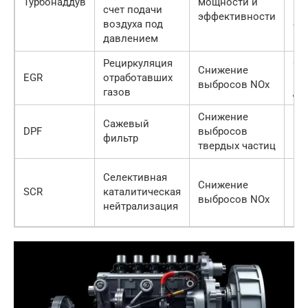
Турбонаддув
мощности и
счет подачи
не
эффективности
воздуха под
об
давлением
Рециркуляция
Сн
Снижение
EGR
отработавших
мо
выбросов NOx
газов
дв
Снижение
Не
Сажевый
DPF
выбросов
ре
фильтр
твердых частиц
ре
Не
Селективная
Снижение
ис
SCR
каталитическая
выбросов NOx
мо
нейтрализация
(Ad