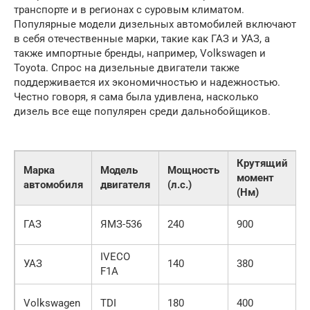
транспорте и в регионах с суровым климатом.
Популярные модели дизельных автомобилей включают
в себя отечественные марки, такие как ГАЗ и УАЗ, а
также импортные бренды, например, Volkswagen и
Toyota. Спрос на дизельные двигатели также
поддерживается их экономичностью и надежностью.
Честно говоря, я сама была удивлена, насколько
дизель все еще популярен среди дальнобойщиков.
Крутящий
Марка
Модель
Мощность
момент
автомобиля
двигателя
(л.с.)
(Нм)
(
ГАЗ
ЯМЗ-536
240
900
IVECO
УАЗ
140
380
F1A
Volkswagen
TDI
180
400