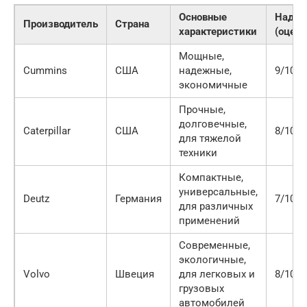
Основные
Надеж
Производитель
Страна
характеристики
(оценк
Мощные,
Cummins
США
надежные,
9/10
экономичные
Прочные,
долговечные,
Caterpillar
США
8/10
для тяжелой
техники
Компактные,
универсальные,
Deutz
Германия
7/10
для различных
применений
Современные,
экологичные,
Volvo
Швеция
для легковых и
8/10
грузовых
автомобилей