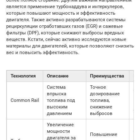
более полное сгорание. Другим важным направлением
является применение турбонаддува и интеркулеров,
которые повышают мощность и эффективность
двигателя. Также активно разрабатываются системы
рециркуляции отработавших газов (EGR) и сажевые
фильтры (DPF), которые снижают выбросы вредных
веществ. Кстати, сейчас активно исследуются новые
материалы для двигателей, которые позволяют снизить
вес и повысить эффективность.
Технология
Описание
Преимущества
Не
Система
Точное
Сл
впрыска
дозирование
ко
Common Rail
топлива под
топлива,
вы
высоким
снижение
ст
давлением
выбросов
Увеличение
мощности
Сл
Повышение
двигателя за
ко