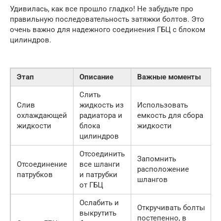
Удивилась, как все прошло гладко! Не забудьте про
правильную последовательность затяжки болтов. Это
очень важно для надежного соединения ГБЦ с блоком
цилиндров.
Этап
Описание
Важные моменты
Слить
Слив
жидкость из
Использовать
охлаждающей
радиатора и
емкость для сбора
жидкости
блока
жидкости
цилиндров
Отсоединить
Запомнить
Отсоединение
все шланги
расположение
патрубков
и патрубки
шлангов
от ГБЦ
Ослабить и
Откручивать болты
выкрутить
постепенно, в