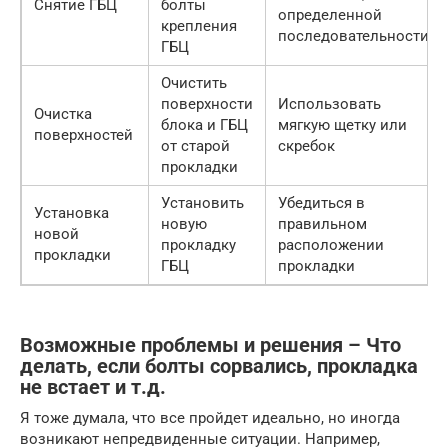
Снятие ГБЦ
болты
определенной
крепления
последовательности
ГБЦ
Очистить
поверхности
Использовать
Очистка
блока и ГБЦ
мягкую щетку или
поверхностей
от старой
скребок
прокладки
Установить
Убедиться в
Установка
новую
правильном
новой
прокладку
расположении
прокладки
ГБЦ
прокладки
Возможные проблемы и решения – Что
делать, если болты сорвались, прокладка
не встает и т.д.
Я тоже думала, что все пройдет идеально, но иногда
возникают непредвиденные ситуации. Например,