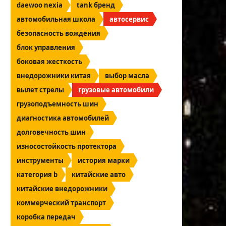
daewoo nexia
tank бренд
автомобильная школа
автосервис
безопасность вождения
блок управления
боковая жесткость
внедорожники китая
выбор масла
вылет стрелы
грузовые автомобили
грузоподъемность шин
диагностика автомобилей
долговечность шин
износостойкость протектора
инструменты
история марки
категория b
китайские авто
китайские внедорожники
коммерческий транспорт
коробка передач