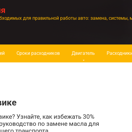
ия
бходимых для правильной работы авто: замена, системы, 
ей
Сроки расходников
Двигатель
Расходник
вике
вике? Узнайте, как избежать 30%
руководство по замене масла для
шего транспорта.