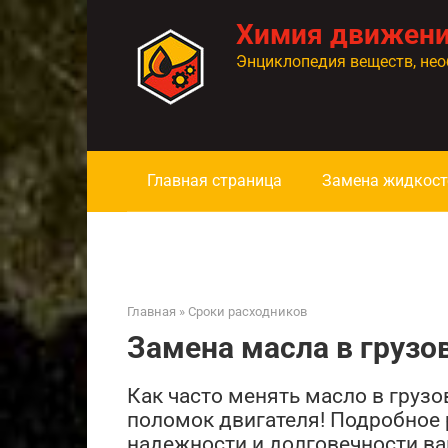
Перейти
Химия движен
к
контенту
Энциклопедия веществ, нео
Главная страница
Замена жидкост
Главная
»
Сроки расходников
Замена масла в грузо
Как часто менять масло в грузо
поломок двигателя! Подробное 
надежности и долговечности ва