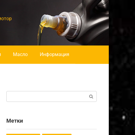
мотор
и
Масло
Информация
Поиск:
Метки