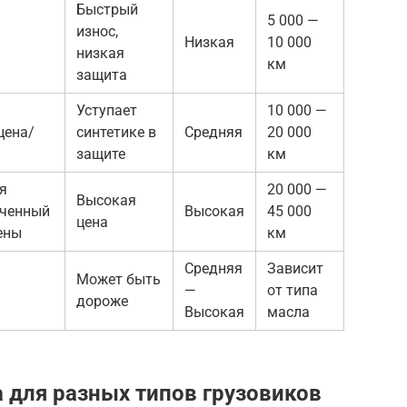
Быстрый
5 000 —
износ,
Низкая
10 000
низкая
км
защита
Уступает
10 000 —
цена/
синтетике в
Средняя
20 000
защите
км
я
20 000 —
Высокая
иченный
Высокая
45 000
цена
ены
км
Средняя
Зависит
Может быть
—
от типа
дороже
Высокая
масла
 для разных типов грузовиков