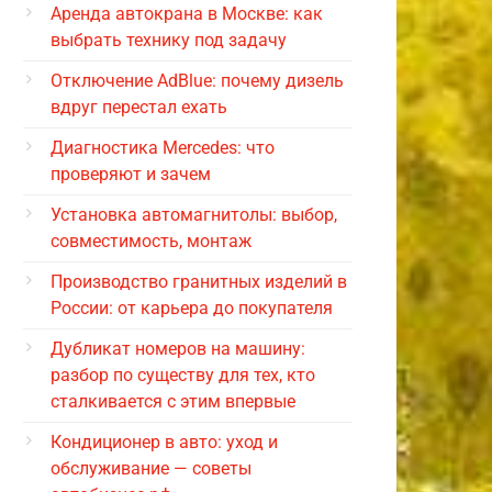
Аренда автокрана в Москве: как
выбрать технику под задачу
Отключение AdBlue: почему дизель
вдруг перестал ехать
Диагностика Mercedes: что
проверяют и зачем
Установка автомагнитолы: выбор,
совместимость, монтаж
Производство гранитных изделий в
России: от карьера до покупателя
Дубликат номеров на машину:
разбор по существу для тех, кто
сталкивается с этим впервые
Кондиционер в авто: уход и
обслуживание — советы