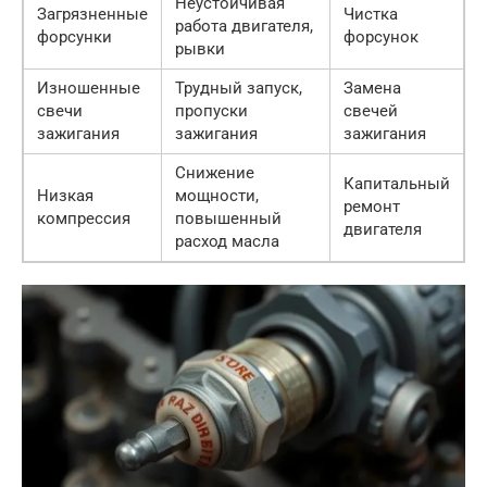
Неустойчивая
Загрязненные
Чистка
работа двигателя,
форсунки
форсунок
рывки
Изношенные
Трудный запуск,
Замена
свечи
пропуски
свечей
зажигания
зажигания
зажигания
Снижение
Капитальный
Низкая
мощности,
ремонт
компрессия
повышенный
двигателя
расход масла