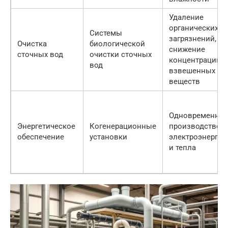
Удаление
органических
Системы
загрязнений,
Очистка
биологической
снижение
сточных вод
очистки сточных
концентрации
вод
взвешенных
веществ
Одновременное
Энергетическое
Когенерационные
производство
обеспечение
установки
электроэнергии
и тепла