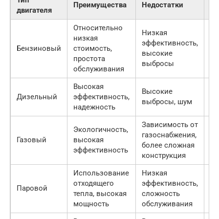
Тип
Пр
Преимущества
Недостатки
двигателя
Ц
Относительно
Низкая
Вс
низкая
эффективность,
об
Бензиновый
стоимость,
высокие
не
простота
выбросы
ге
обслуживания
Высокая
Ге
Высокие
Дизельный
эффективность,
на
выбросы, шум
надежность
ко
Зависимость от
Экологичность,
Ко
газоснабжения,
Газовый
высокая
ус
более сложная
эффективность
ге
конструкция
Использование
Низкая
Пр
отходящего
эффективность,
па
Паровой
тепла, высокая
сложность
те
мощность
обслуживания
пр