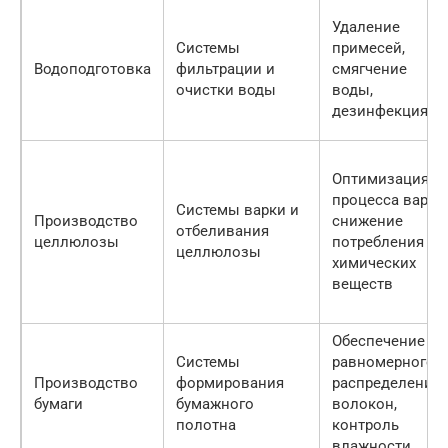
Удаление
Системы
примесей,
Водоподготовка
фильтрации и
смягчение
очистки воды
воды,
дезинфекция
Оптимизация
процесса варки,
Системы варки и
Производство
снижение
отбеливания
целлюлозы
потребления
целлюлозы
химических
веществ
Обеспечение
Системы
равномерного
Производство
формирования
распределения
бумаги
бумажного
волокон,
полотна
контроль
влажности