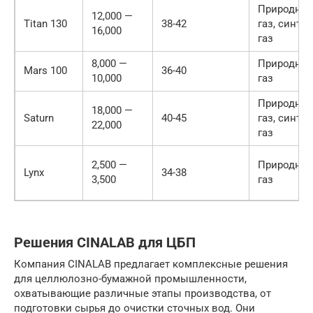
Природны
12,000 —
Titan 130
38-42
газ, синтез
16,000
газ
8,000 —
Природны
Mars 100
36-40
10,000
газ
Природны
18,000 —
Saturn
40-45
газ, синтез
22,000
газ
2,500 —
Природны
Lynx
34-38
3,500
газ
Решения CINALAB для ЦБП
Компания CINALAB предлагает комплексные решения
для целлюлозно-бумажной промышленности,
охватывающие различные этапы производства, от
подготовки сырья до очистки сточных вод. Они