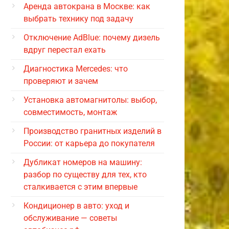
Аренда автокрана в Москве: как
выбрать технику под задачу
Отключение AdBlue: почему дизель
вдруг перестал ехать
Диагностика Mercedes: что
проверяют и зачем
Установка автомагнитолы: выбор,
совместимость, монтаж
Производство гранитных изделий в
России: от карьера до покупателя
Дубликат номеров на машину:
разбор по существу для тех, кто
сталкивается с этим впервые
Кондиционер в авто: уход и
обслуживание — советы