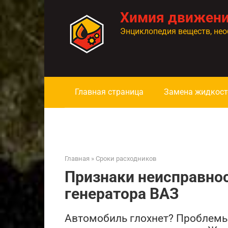
Перейти
Химия движен
к
контенту
Энциклопедия веществ, нео
Главная страница
Замена жидкост
Главная
»
Сроки расходников
Признаки неисправнос
генератора ВАЗ
Автомобиль глохнет? Проблемы