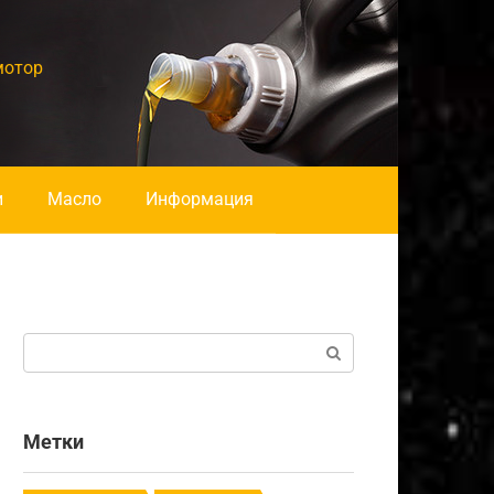
мотор
и
Масло
Информация
Поиск:
Метки