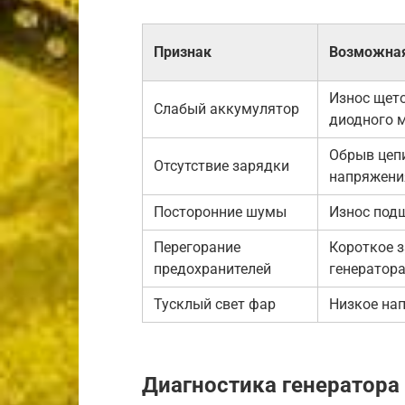
Признак
Возможная
Износ щето
Слабый аккумулятор
диодного 
Обрыв цепи
Отсутствие зарядки
напряжени
Посторонние шумы
Износ под
Перегорание
Короткое 
предохранителей
генератор
Тусклый свет фар
Низкое нап
Диагностика генератора