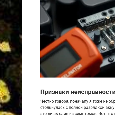
Признаки неисправности
Честно говоря, поначалу я тоже не о
столкнулась с полной разрядкой акк
это лишь один из симптомов. Вот что