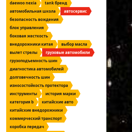
daewoo nexia
tank бренд
автомобильная школа
автосервис
безопасность вождения
блок управления
боковая жесткость
внедорожники китая
выбор масла
вылет стрелы
грузовые автомобили
грузоподъемность шин
диагностика автомобилей
долговечность шин
износостойкость протектора
инструменты
история марки
категория b
китайские авто
китайские внедорожники
коммерческий транспорт
коробка передач