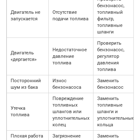
бензонасос,
Двигатель не
Отсутствие
топливный
запускается
подачи топлива
фильтр,
топливные
шланги
Проверить
Недостаточное
бензонасос,
Двигатель
давление
регулятор
«дергается»
топлива
давления
топлива
Посторонний
Износ
Заменить
шум из бака
бензонасоса
бензонасос
Повреждение
Заменить
топливных
топливные
Утечка
шлангов или
шланги и
топлива
уплотнительных
уплотнительные
колец
кольца
Плохая работа
Загрязнение
Заменить