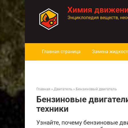
Перейти
Химия движен
к
контенту
Энциклопедия веществ, нео
Главная страница
Замена жидкост
Главная
»
Двигатель
»
Бензиновый двигатель
Бензиновые двигател
техники
Узнайте, почему бензиновые дв