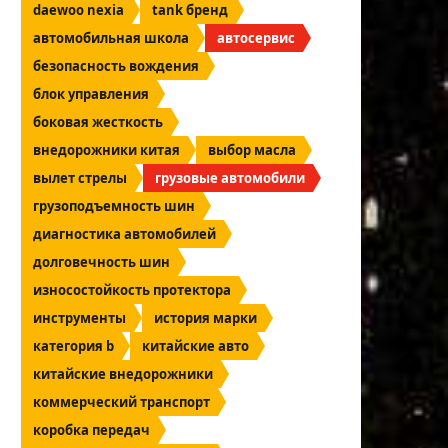
daewoo nexia
tank бренд
автомобильная школа
автосервис
безопасность вождения
блок управления
боковая жесткость
внедорожники китая
выбор масла
вылет стрелы
грузовые автомобили
грузоподъемность шин
диагностика автомобилей
долговечность шин
износостойкость протектора
инструменты
история марки
категория b
китайские авто
китайские внедорожники
коммерческий транспорт
коробка передач