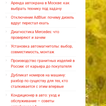
Аренда автокрана в Москве: как
выбрать технику под задачу
Отключение AdBlue: почему дизель
вдруг перестал ехать
Диагностика Mercedes: что
проверяют и зачем
Установка автомагнитолы: выбор,
совместимость, монтаж
Производство гранитных изделий в
России: от карьера до покупателя
Дубликат номеров на машину:
разбор по существу для тех, кто
сталкивается с этим впервые
Кондиционер в авто: уход и
обслуживание — советы