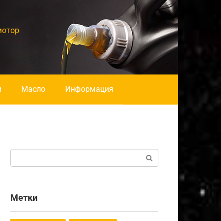
мотор
и
Масло
Информация
Поиск:
Метки