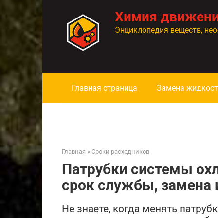
Перейти
Химия движен
к
контенту
Энциклопедия веществ, нео
Главная страница
Замена жидкост
Главная
»
Сроки расходников
Патрубки системы ох
срок службы, замена 
Не знаете, когда менять патруб