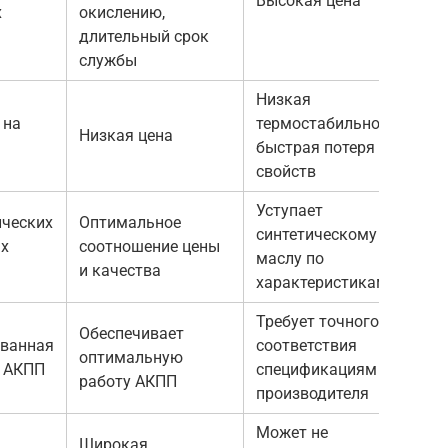
Высокая цена
х
окислению,
длительный срок
службы
Низкая
 на
термостабильность,
Низкая цена
быстрая потеря
свойств
Уступает
ических
Оптимальное
синтетическому
ых
соотношение цены
маслу по
и качества
характеристикам
Требует точного
Обеспечивает
ованная
соответствия
оптимальную
я АКПП
спецификациям
работу АКПП
производителя
Может не
Широкая