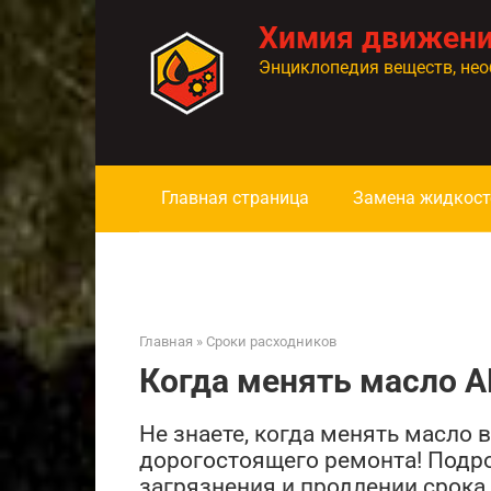
Перейти
Химия движен
к
контенту
Энциклопедия веществ, нео
Главная страница
Замена жидкост
Главная
»
Сроки расходников
Когда менять масло 
Не знаете, когда менять масло 
дорогостоящего ремонта! Подро
загрязнения и продлении срок