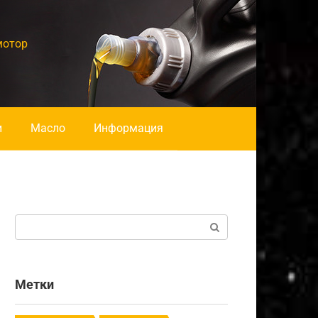
мотор
и
Масло
Информация
Поиск:
Метки