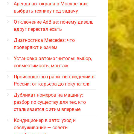
Аренда автокрана в Москве: как
выбрать технику под задачу
Отключение AdBlue: почему дизель
вдруг перестал ехать
Диагностика Mercedes: что
проверяют и зачем
Установка автомагнитолы: выбор,
совместимость, монтаж
Производство гранитных изделий в
России: от карьера до покупателя
Дубликат номеров на машину:
разбор по существу для тех, кто
сталкивается с этим впервые
Кондиционер в авто: уход и
обслуживание — советы