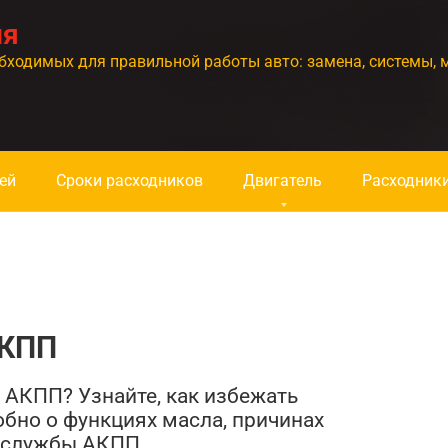
ия
бходимых для правильной работы авто: замена, системы, 
ей
Сроки расходников
Двигатель
Расходник
АКПП
в АКПП? Узнайте, как избежать
бно о функциях масла, причинах
а службы АКПП.