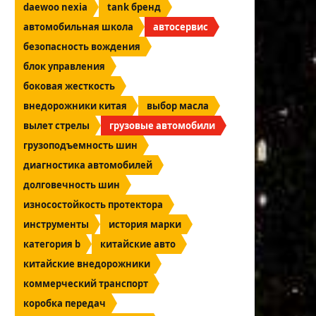
daewoo nexia
tank бренд
автомобильная школа
автосервис
безопасность вождения
блок управления
боковая жесткость
внедорожники китая
выбор масла
вылет стрелы
грузовые автомобили
грузоподъемность шин
диагностика автомобилей
долговечность шин
износостойкость протектора
инструменты
история марки
категория b
китайские авто
китайские внедорожники
коммерческий транспорт
коробка передач