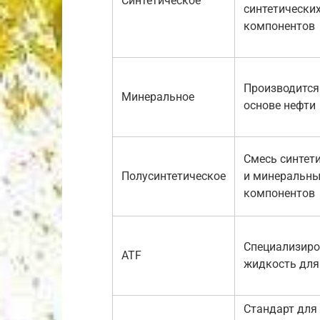
Синтетическое
синтетически
компонентов
Производится
Минеральное
основе нефти
Смесь синтет
Полусинтетическое
и минеральн
компонентов
Специализир
ATF
жидкость дл
Стандарт для