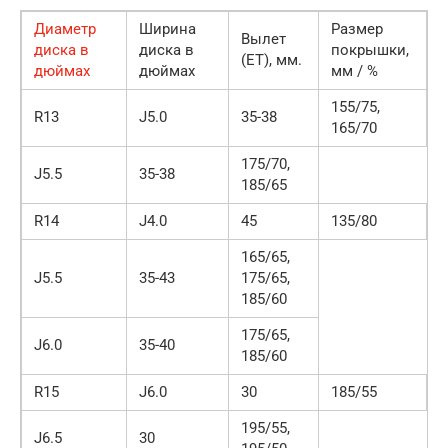
Диаметр
Ширина
Размер
Вылет
диска в
диска в
покрышки,
(ET), мм.
дюймах
дюймах
мм / %
155/75,
R13
J5.0
35-38
165/70
175/70,
J5.5
35-38
185/65
R14
J4.0
45
135/80
165/65,
J5.5
35-43
175/65,
185/60
175/65,
J6.0
35-40
185/60
R15
J6.0
30
185/55
195/55,
J6.5
30