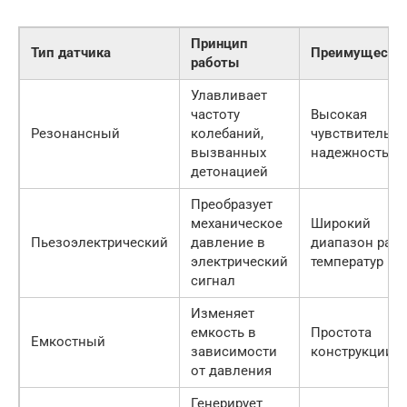
Принцип
Тип датчика
Преимуществ
работы
Улавливает
частоту
Высокая
Резонансный
колебаний,
чувствительно
вызванных
надежность
детонацией
Преобразует
механическое
Широкий
Пьезоэлектрический
давление в
диапазон рабо
электрический
температур
сигнал
Изменяет
емкость в
Простота
Емкостный
зависимости
конструкции
от давления
Генерирует