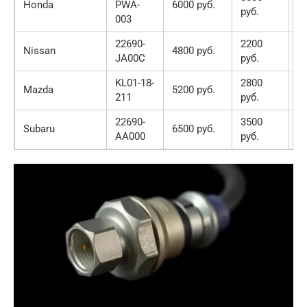
Honda
PWA-
6000 руб.
руб.
о
003
22690-
2200
А
Nissan
4800 руб.
JA00C
руб.
о
KL01-18-
2800
А
Mazda
5200 руб.
211
руб.
о
22690-
3500
А
Subaru
6500 руб.
AA000
руб.
о