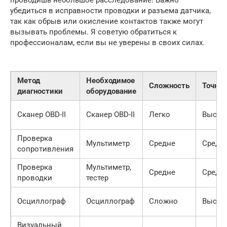
убедиться в исправности проводки и разъема датчика,
так как обрыв или окисление контактов также могут
вызывать проблемы. Я советую обратиться к
профессионалам, если вы не уверены в своих силах.
Метод
Необходимое
Сложность
Точнос
диагностики
оборудование
Сканер OBD-II
Сканер OBD-II
Легко
Высок
Проверка
Мультиметр
Средне
Средн
сопротивления
Проверка
Мультиметр,
Средне
Средн
проводки
тестер
Осциллограф
Осциллограф
Сложно
Высок
Визуальный