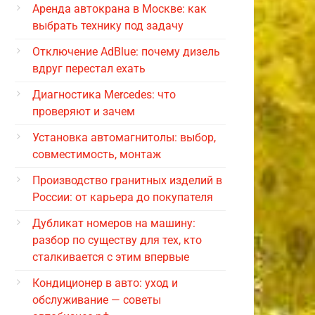
Аренда автокрана в Москве: как
выбрать технику под задачу
Отключение AdBlue: почему дизель
вдруг перестал ехать
Диагностика Mercedes: что
проверяют и зачем
Установка автомагнитолы: выбор,
совместимость, монтаж
Производство гранитных изделий в
России: от карьера до покупателя
Дубликат номеров на машину:
разбор по существу для тех, кто
сталкивается с этим впервые
Кондиционер в авто: уход и
обслуживание — советы