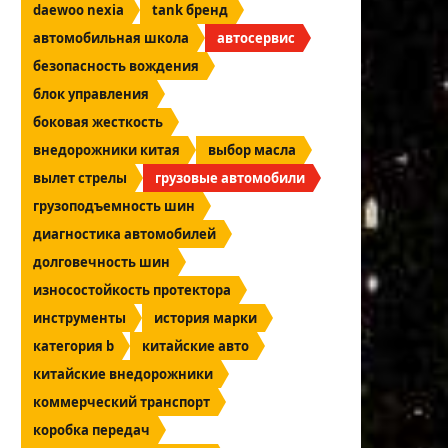
daewoo nexia
tank бренд
автомобильная школа
автосервис
безопасность вождения
блок управления
боковая жесткость
внедорожники китая
выбор масла
вылет стрелы
грузовые автомобили
грузоподъемность шин
диагностика автомобилей
долговечность шин
износостойкость протектора
инструменты
история марки
категория b
китайские авто
китайские внедорожники
коммерческий транспорт
коробка передач