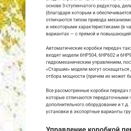
основе 3-ступенчатого редуктора, де
(благодаря которым и обеспечиваетс
отличаются типом привода механизмо
и некоторыми характеристиками (в ча
вариантах — с прямой и повышающей
Автоматические коробки передач так
входят модели 6HP504, 6HP602 и 6HP9
гидромеханическим управлением, пос
«Старшие» модели могут оснащаться
отбора мощности (причем их может бы
Все рассмотренные коробки передач 
которые отличаются передаточными 
дополнительного оборудование и т.д
установки в экспортные варианты гр
Управление коробкой пе