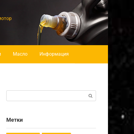
мотор
и
Масло
Информация
Поиск:
Метки