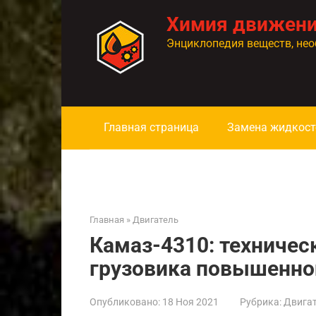
Перейти
Химия движен
к
контенту
Энциклопедия веществ, нео
Главная страница
Замена жидкост
Главная
»
Двигатель
Камаз-4310: техничес
грузовика повышенно
Опубликовано:
18 Ноя 2021
Рубрика:
Двига