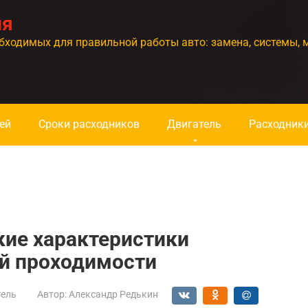
ия
бходимых для правильной работы авто: замена, системы, 
ей
Сроки расходников
Двигатель
Расходник
кие характеристики
й проходимости
тель
Автор:
Александр Редькин