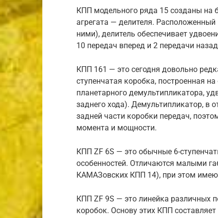
КПП модельного ряда 15 созданы на 
агрегата — делителя. Расположенный 
ними), делитель обеспечивает удвоен
10 передач вперед и 2 передачи назад
КПП 161 — это сегодня довольно редк
ступенчатая коробка, построенная на
планетарного демультипликатора, уд
заднего хода). Демультипликатор, в о
задней части коробки передач, поэто
момента и мощности.
КПП ZF 6S — это обычные 6-ступенчат
особенностей. Отличаются малыми габ
КАМАЗовских КПП 14), при этом имею
КПП ZF 9S — это линейка различных п
коробок. Основу этих КПП составляет