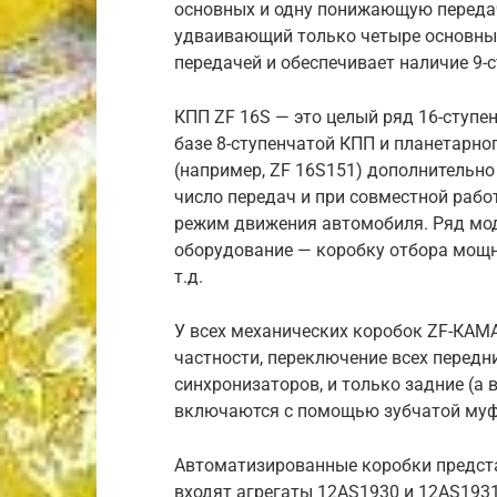
основных и одну понижающую передач
удваивающий только четыре основных
передачей и обеспечивает наличие 9-
КПП ZF 16S — это целый ряд 16-ступе
базе 8-ступенчатой КПП и планетарн
(например, ZF 16S151) дополнительно
число передач и при совместной рабо
режим движения автомобиля. Ряд мо
оборудование — коробку отбора мощн
т.д.
У всех механических коробок ZF-КАМА
частности, переключение всех передн
синхронизаторов, и только задние (а
включаются с помощью зубчатой муф
Автоматизированные коробки предста
входят агрегаты 12AS1930 и 12AS1931