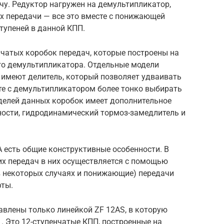
у. Редуктор нагружен на демультипликатор,
 передачи — все это вместе с понижающей
ступеней в данной КПП.
нчатых коробок передач, которые построены на
ого демультипликатора. Отдельные модели
 имеют делитель, который позволяет удваивать
те с демультипликатором более тонко выбирать
делей данных коробок имеет дополнительное
ости, гидродинамический тормоз-замедлитель и
 есть общие конструктивные особенности. В
их передач в них осуществляется с помощью
 в некоторых случаях и понижающие) передачи
ты.
влены только линейкой ZF 12AS, в которую
. Это 12-ступенчатые КПП, построенные на