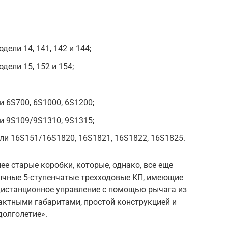
ели 14, 141, 142 и 144;
ели 15, 152 и 154;
 6S700, 6S1000, 6S1200;
и 9S109/9S1310, 9S1315;
и 16S151/16S1820, 16S1821, 16S1822, 16S1825.
ее старые коробки, которые, однако, все еще
ычные 5-ступенчатые трехходовые КП, имеющие
 дистанционное управление с помощью рычага из
актными габаритами, простой конструкцией и
долголетие».